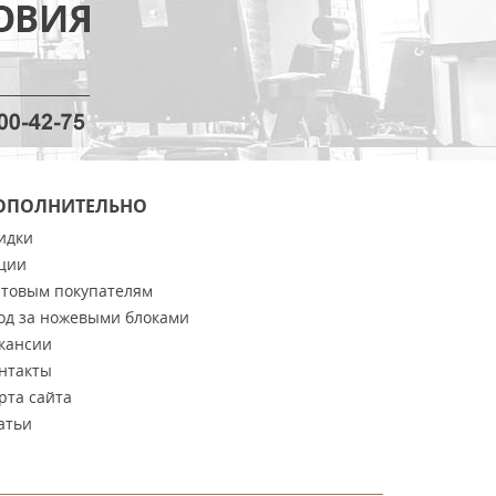
ОПОЛНИТЕЛЬНО
идки
ции
товым покупателям
од за ножевыми блоками
кансии
нтакты
рта сайта
атьи