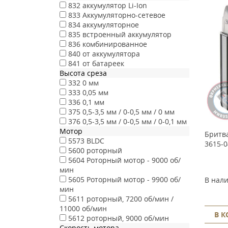
832
аккумулятор Li-Ion
833
Аккумуляторно-сетевое
834
аккумуляторное
835
встроенный аккумулятор
836
комбинированное
840
от аккумулятора
841
от батареек
Высота среза
332
0 мм
333
0,05 мм
336
0,1 мм
375
0,5-3,5 мм / 0-0,5 мм / 0 мм
376
0,5-3,5 мм / 0-0,5 мм / 0-0,1 мм
Мотор
Бритва
5573
BLDC
3615-0
5600
роторный
5604
Роторный мотор - 9000 об/
мин
5605
Роторный мотор - 9900 об/
В нал
мин
5611
роторный, 7200 об/мин /
11000 об/мин
В 
5612
роторный, 9000 об/мин
Скорость мотора