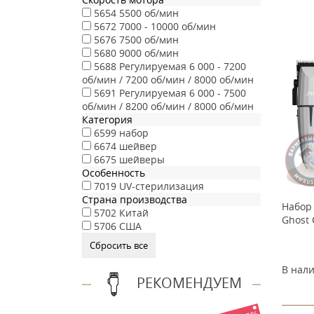
5654
5500 об/мин
5672
7000 - 10000 об/мин
5676
7500 об/мин
5680
9000 об/мин
5688
Регулируемая 6 000 - 7200
об/мин / 7200 об/мин / 8000 об/мин
5691
Регулируемая 6 000 - 7500
об/мин / 8200 об/мин / 8000 об/мин
Категория
6599
набор
6674
шейвер
6675
шейверы
Особенность
7019
UV-стерилизация
Страна производства
Набор 
5702
Китай
Ghost 
5706
США
В нал
РЕКОМЕНДУЕМ