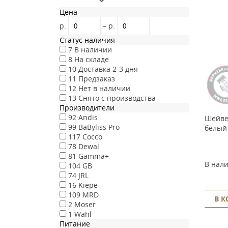
Цена
р.
–
р.
Статус наличия
7
В наличии
8
На складе
10
Доставка 2-3 дня
11
Предзаказ
12
Нет в наличии
13
Снято с производства
Производители
92
Andis
Шейвер
99
BaByliss Pro
белый
117
Cocco
78
Dewal
81
Gamma+
В нал
104
GB
74
JRL
16
Kiepe
109
MRD
В 
2
Moser
1
Wahl
Питание