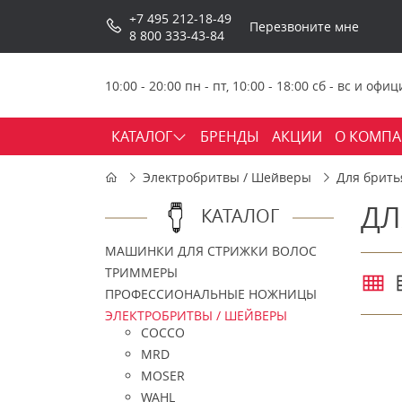
+7 495 212-18-49
Перезвоните мне
8 800 333-43-84
10:00 - 20:00 пн - пт, 10:00 - 18:00 сб - вс и о
КАТАЛОГ
БРЕНДЫ
АКЦИИ
О КОМП
Электробритвы / Шейверы
Для брить
ДЛ
КАТАЛОГ
МАШИНКИ ДЛЯ СТРИЖКИ ВОЛОС
ТРИММЕРЫ
ПРОФЕССИОНАЛЬНЫЕ НОЖНИЦЫ
ЭЛЕКТРОБРИТВЫ / ШЕЙВЕРЫ
COCCO
MRD
MOSER
WAHL