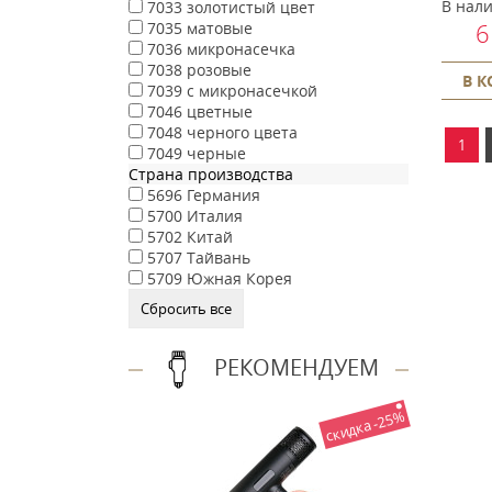
В нал
7033
золотистый цвет
6
7035
матовые
7036
микронасечка
7038
розовые
В 
7039
с микронасечкой
7046
цветные
7048
черного цвета
1
7049
черные
Страна производства
5696
Германия
5700
Италия
5702
Китай
5707
Тайвань
5709
Южная Корея
РЕКОМЕНДУЕМ
скидка -25%