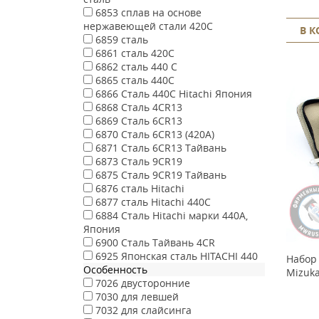
6853
сплав на основе
нержавеющей стали 420C
В 
6859
сталь
6861
сталь 420С
6862
сталь 440 С
6865
сталь 440С
6866
Сталь 440С Hitachi Япония
6868
Сталь 4CR13
6869
Сталь 6CR13
6870
Сталь 6CR13 (420A)
6871
Сталь 6CR13 Тайвань
6873
Сталь 9CR19
6875
Сталь 9CR19 Тайвань
6876
сталь Hitachi
6877
сталь Hitachi 440C
6884
Сталь Hitachi марки 440А,
Япония
6900
Сталь Тайвань 4CR
6925
Японская сталь HITACHI 440
Набор 
Особенность
Mizuka
7026
двусторонние
7030
для левшей
7032
для слайсинга