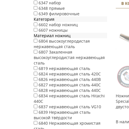
6347
набор
В 
6348
прямые
6349
филировочные
Категория
6602
набор ножниц
6607
ножницы
Материал ножниц
6804
высокоуглеродистая
нержавеющая сталь
6807
Закаленная
высокоуглеродистая нержавеющая
сталь
6819
нержавеющая сталь
6824
нержавеющая сталь 420C
6826
нержавеющая сталь 440B
6827
нержавеющая сталь 440C
6828
нержавеющая сталь 440С
Ножни
6834
нержавеющая сталь Hitachi
Specia
440C
двуст
6837
нержавеющая сталь VG10
6839
Нержавеющая сталь
высокой твёрдости
В нал
6840
Нержавеющая хромистая
сталь