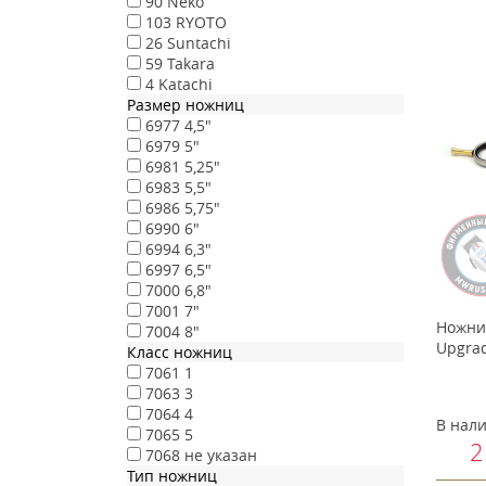
90
Neko
103
RYOTO
26
Suntachi
59
Takara
4
Katachi
Размер ножниц
6977
4,5"
6979
5"
6981
5,25"
6983
5,5"
6986
5,75"
6990
6"
6994
6,3"
6997
6,5"
7000
6,8"
7001
7"
Ножни
7004
8"
Upgrad
Класс ножниц
7061
1
7063
3
7064
4
В нал
7065
5
2
7068
не указан
Тип ножниц