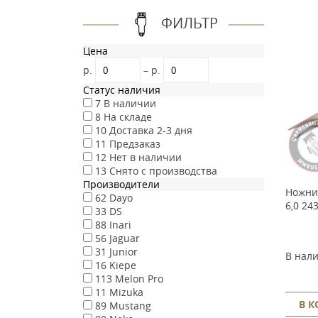
ФИЛЬТР
Цена
р.
–
р.
Статус наличия
7
В наличии
8
На складе
10
Доставка 2-3 дня
11
Предзаказ
12
Нет в наличии
13
Снято с производства
Производители
Ножниц
62
Dayo
6,0 24
33
DS
88
Inari
56
Jaguar
31
Junior
В нал
16
Kiepe
113
Melon Pro
11
Mizuka
В 
89
Mustang