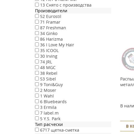
13
Снято с производства
Производители
52
Eurostil
71
Framar
87
Freshman
34
Ginko
86
Harizma
36
I Love My Hair
35
ICOOL
30
Irving
74
JRL
48
MGC
38
Rebel
Распыл
53
Sibel
метал
9
Toni&Guy
2
Moser
1
Wahl
6
Bluebeards
В нал
3
Ermila
7
label.m
5
Y.S. Park
Тип расчески
В 
6717
щетка-сметка