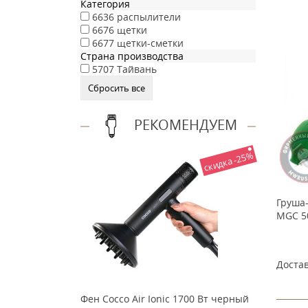
Категория
6636
распылители
6676
щетки
6677
щетки-сметки
Страна производства
5707
Тайвань
РЕКОМЕНДУЕМ
скидка -25%
Груша
MGC 5
Достав
Фен Cocco Air Ionic 1700 Вт черный