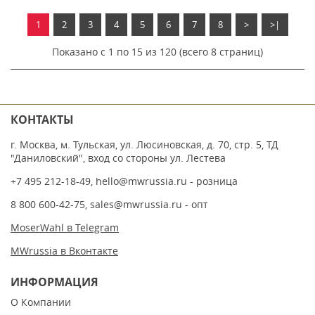
1
2
3
4
5
6
7
8
>
>|
Показано с 1 по 15 из 120 (всего 8 страниц)
КОНТАКТЫ
г. Москва, м. Тульская, ул. Люсиновская, д. 70, стр. 5, ТД
"Даниловский", вход со стороны ул. Лестева
+7 495 212-18-49
,
hello@mwrussia.ru
- розница
8 800 600-42-75
,
sales@mwrussia.ru
- опт
MoserWahl в Telegram
MWrussia в Вконтакте
ИНФОРМАЦИЯ
О Компании