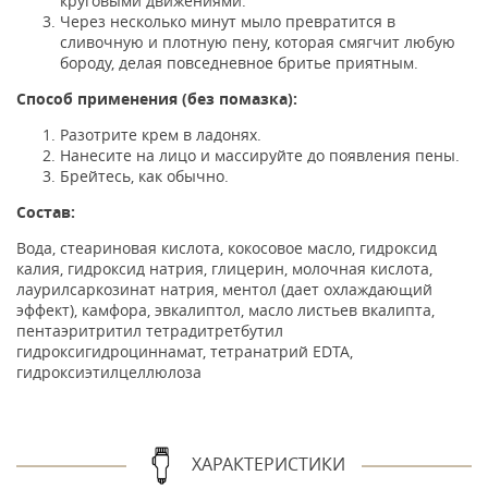
круговыми движениями.
Через несколько минут мыло превратится в
сливочную и плотную пену, которая смягчит любую
бороду, делая повседневное бритье приятным.
Способ применения (без помазка):
Разотрите крем в ладонях.
Нанесите на лицо и массируйте до появления пены.
Брейтесь, как обычно.
Состав:
Вода, стеариновая кислота, кокосовое масло, гидроксид
калия, гидроксид натрия, глицерин, молочная кислота,
лаурилсаркозинат натрия, ментол (дает охлаждающий
эффект), камфора, эвкалиптол, масло листьев вкалипта,
пентаэритритил тетрадитретбутил
гидроксигидроциннамат, тетранатрий EDTA,
гидроксиэтилцеллюлоза
ХАРАКТЕРИСТИКИ