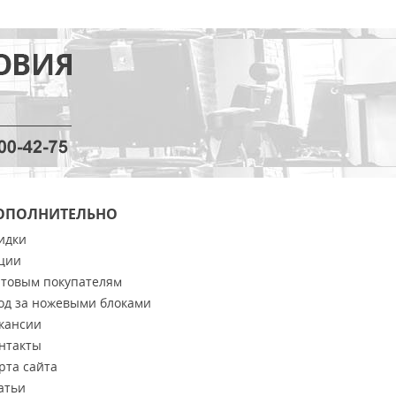
ОПОЛНИТЕЛЬНО
идки
ции
товым покупателям
од за ножевыми блоками
кансии
нтакты
рта сайта
атьи