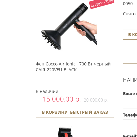
скидка -25%
3615-0051
0050
а
Снято с производства
Снято 
р.
0.00 р.
РЫЙ ЗАКАЗ
В КОРЗИНУ
БЫСТРЫЙ ЗАКАЗ
В К
Фен Cocco Air Ionic 1700 Вт черный
CAIR-220VEU-BLACK
НАПИ
В наличии
Ваше 
15 000.00 р.
20 000.00 р.
В КОРЗИНУ
БЫСТРЫЙ ЗАКАЗ
Телеф
E-mail