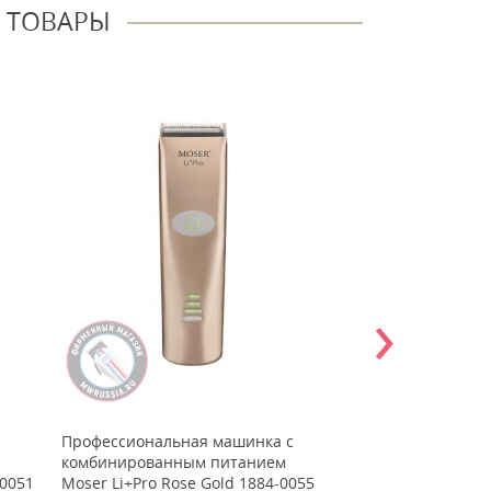
 ТОВАРЫ
›
Профессиональная машинка с
Набор Машинка M
комбинированным питанием
Триммер Li+Pro2
-0051
Moser Li+Pro Rose Gold 1884-0055
Shaver 1888-0051