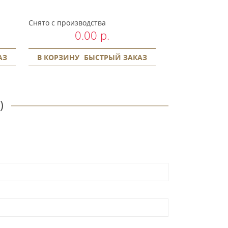
3615-0051
Снято с производства
Снято с произво
0.00 р.
0.
АЗ
В КОРЗИНУ
БЫСТРЫЙ ЗАКАЗ
В КОРЗИНУ
)