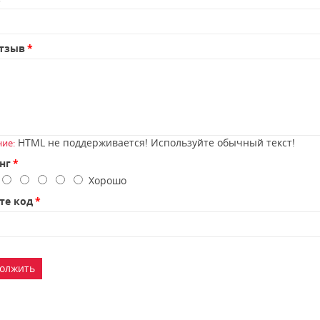
тзыв
HTML не поддерживается! Используйте обычный текст!
ие:
нг
о
Хорошо
те код
олжить