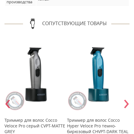
производства
СОПУТСТВУЮЩИЕ ТОВАРЫ
‹
›
Триммер для волос Cocco
Триммер для волос Cocco
Т
й
Veloce Pro серый CVPT-MATTE
Hyper Veloce Pro темно-
Ve
GREY
бирюзовый CHVPT-DARK TEAL
C