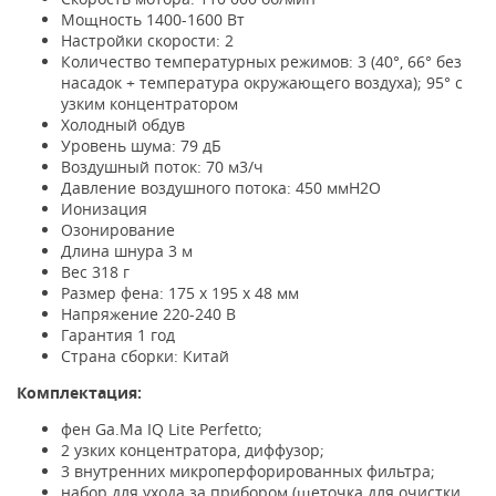
Мощность 1400-1600 Вт
Настройки скорости: 2
Количество температурных режимов: 3 (40°, 66° без
насадок + температура окружающего воздуха); 95° с
узким концентратором
Холодный обдув
Уровень шума: 79 дБ
Воздушный поток: 70 м3/ч
Давление воздушного потока: 450 ммН2О
Ионизация
Озонирование
Длина шнура 3 м
Вес 318 г
Размер фена: 175 х 195 х 48 мм
Напряжение 220-240 B
Гарантия 1 год
Страна сборки: Китай
Комплектация:
фен Ga.Ma IQ Lite Perfetto;
2 узких концентратора, диффузор;
3 внутренних микроперфорированных фильтра;
набор для ухода за прибором (щеточка для очистки,