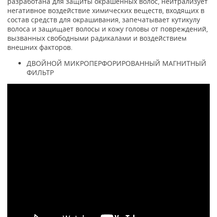
разработана для защиты окрашенных волос, нейтрализует
негативное воздействие химических веществ, входящих в
состав средств для окрашивания, запечатывает кутикулу
волоса и защищает волосы и кожу головы от повреждений,
вызванных свободными радикалами и воздействием
внешних факторов.
ДВОЙНОЙ МИКРОПЕРФОРИРОВАННЫЙ МАГНИТНЫЙ
ФИЛЬТР