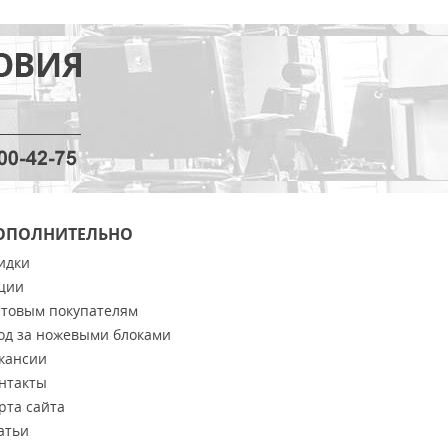
ОПОЛНИТЕЛЬНО
идки
ции
товым покупателям
од за ножевыми блоками
кансии
нтакты
рта сайта
атьи