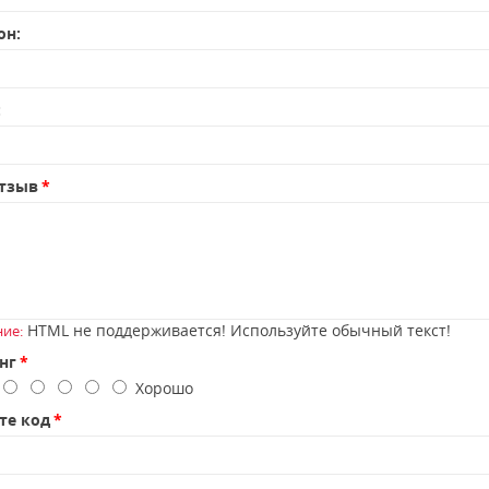
он:
:
тзыв
HTML не поддерживается! Используйте обычный текст!
ие:
нг
о
Хорошо
те код