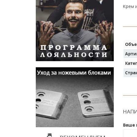
Крем и
Объ
Арти
Кате
Стра
НАПИ
Ваше 