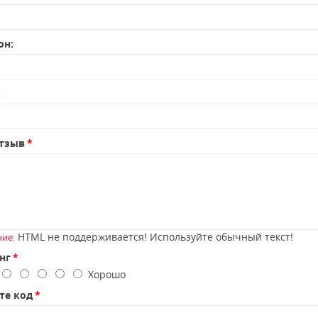
он:
:
тзыв
HTML не поддерживается! Используйте обычный текст!
ие:
нг
о
Хорошо
те код