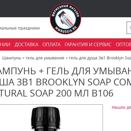
фициальные праздники
АНИИ
ДОСТАВКА
ОПЛАТА
ГАРАНТИЯ И СЕРВИС
ОПТО
Шампунь + гель для умывания + гель для душа 3в1 Brooklyn Soa
МПУНЬ + ГЕЛЬ ДЛЯ УМЫВАН
ША 3В1 BROOKLYN SOAP COM
TURAL SOAP 200 МЛ B106
Нашли де