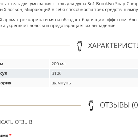
ь + гель для умывания + гель для душа 3в1 Brooklyn Soap Compa
й лосьон, вбирающий в себя способности трех средств, шампун
 аромат розмарина и мяты обладает бодрящим эффектом. Алоэ 
ки укрепляет волосы и предотвращает их выпадение.
ХАРАКТЕРИСТ
ем
200 мл
кул
B106
гория
шампунь
ОТЗЫВЫ (0
САТЬ ОТЗЫВ
имя