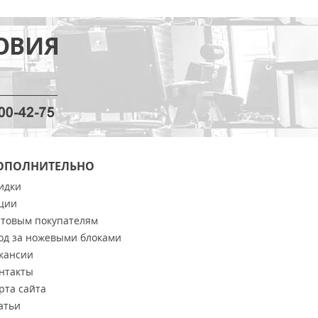
ОПОЛНИТЕЛЬНО
идки
ции
товым покупателям
од за ножевыми блоками
кансии
нтакты
рта сайта
атьи