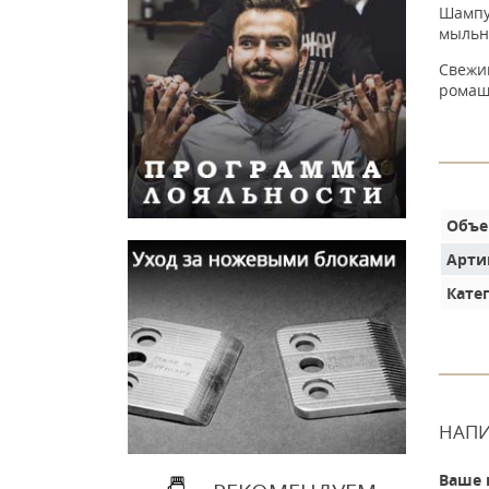
Шампун
мыльны
Свежий
ромаш
Объ
Арти
Кате
НАПИ
Ваше 