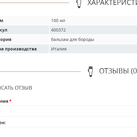
ХАРАКТЕРИСТ
ем
100 мл
кул
400372
гория
бальзам для бороды
на производства
Италия
ОТЗЫВЫ (0
САТЬ ОТЗЫВ
имя
он: