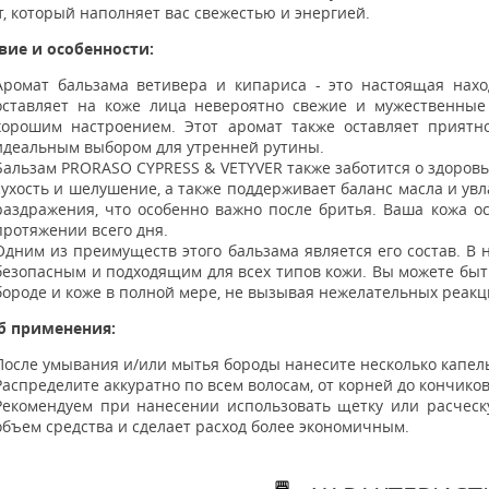
, который наполняет вас свежестью и энергией.
вие и особенности:
Аромат бальзама ветивера и кипариса - это настоящая нахо
оставляет на коже лица невероятно свежие и мужественные
хорошим настроением. Этот аромат также оставляет приятно
идеальным выбором для утренней рутины.
Бальзам PRORASO CYPRESS & VETYVER также заботится о здоров
сухость и шелушение, а также поддерживает баланс масла и ув
раздражения, что особенно важно после бритья. Ваша кожа о
протяжении всего дня.
Одним из преимуществ этого бальзама является его состав. В н
безопасным и подходящим для всех типов кожи. Вы можете быть
бороде и коже в полной мере, не вызывая нежелательных реакц
б применения:
После умывания и/или мытья бороды нанесите несколько капель
Распределите аккуратно по всем волосам, от корней до кончиков
Рекомендуем при нанесении использовать щетку или расческу
объем средства и сделает расход более экономичным.