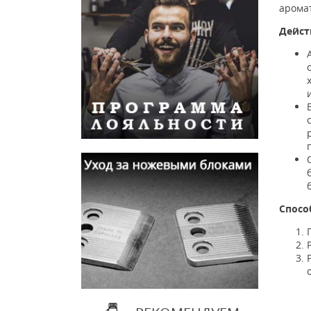
аромат
Дейст
Спосо