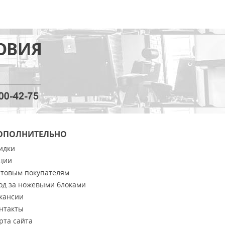
ОПОЛНИТЕЛЬНО
идки
ции
товым покупателям
од за ножевыми блоками
кансии
нтакты
рта сайта