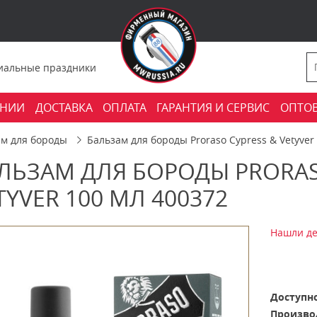
фициальные праздники
АНИИ
ДОСТАВКА
ОПЛАТА
ГАРАНТИЯ И СЕРВИС
ОПТО
ам для бороды
Бальзам для бороды Proraso Cypress & Vetyver
ЛЬЗАМ ДЛЯ БОРОДЫ PRORAS
TYVER 100 МЛ 400372
Нашли де
Доступно
Произво