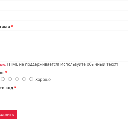
:
тзыв
HTML не поддерживается! Используйте обычный текст!
ие:
нг
о
Хорошо
те код
олжить