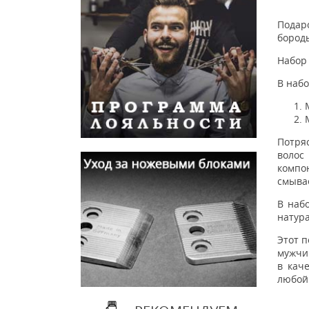
Подар
бороды
Набор
В набо
Потря
волос
компо
смывае
В наб
натур
Этот 
мужчи
в каче
любой