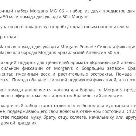
очный набор Morgans MG106 - набор из двух предметов для у
 50 мл и помада для укладки 50 г Morgans.
 упакован в подарочную коробку с крафтовым наполнителем.
р входит:
Матовая помада для укладки Morgans Pomade Сильная фиксация 
Масло для бороды Morgans Бразильский Апельсин 50 мл.
сающий подарок для ценителей аромата «Бразильский апельси
 сильной фиксации от Morgan's c бодрящим запахом браз
ненты: пчелиный воск и растительные экстракты. Помада н
тся. Помада обладает сильной подвижной фиксацией, что позв
оре помада дополняется маслом для бороды от Morgan’s пре
альных эфирных масел с ароматом Бразильский апельсин.
подарочный набор станет отличным выбором для мужчины и то
не, поддерживающего свои волосы в отличном состоянии. Сти
стве подарка мужу, брату, отцу, коллеге, начальнику или дру
 другой праздник.