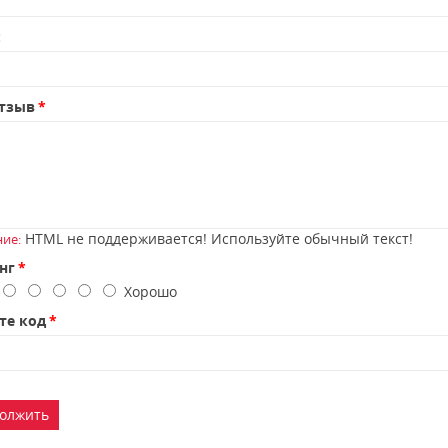
:
тзыв
HTML не поддерживается! Используйте обычный текст!
ие:
нг
о
Хорошо
те код
олжить