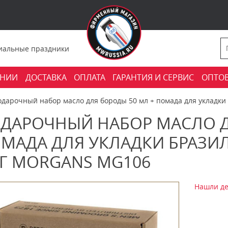
фициальные праздники
АНИИ
ДОСТАВКА
ОПЛАТА
ГАРАНТИЯ И СЕРВИС
ОПТО
одарочный набор масло для бороды 50 мл + помада для укладки
ДАРОЧНЫЙ НАБОР МАСЛО Д
МАДА ДЛЯ УКЛАДКИ БРАЗИ
 Г MORGANS MG106
Нашли де