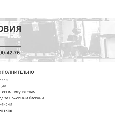
ОПОЛНИТЕЛЬНО
идки
ции
товым покупателям
од за ножевыми блоками
кансии
нтакты