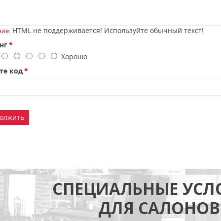
HTML не поддерживается! Используйте обычный текст!
ие:
нг
о
Хорошо
те код
олжить