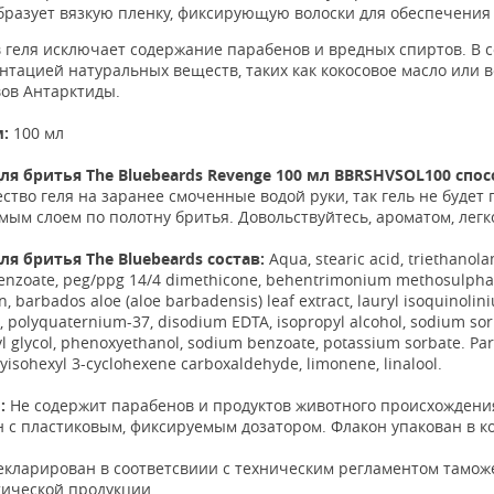
бразует вязкую пленку, фиксирующую волоски для обеспечения
 геля исключает содержание парабенов и вредных спиртов. В 
нтацией натуральных веществ, таких как кокосовое масло или 
вов Антарктиды.
:
100 мл
для бритья The Bluebeards Revenge 100 мл BBRSHVSOL100 спо
ство геля на заранее смоченные водой руки, так гель не будет 
ым слоем по полотну бритья. Довольствуйтесь, ароматом, лег
ля бритья The Bluebeards
состав:
Aqua, stearic acid, triethanol
benzoate, peg/ppg 14/4 dimethicone, behentrimonium methosulphate,
in, barbados aloe (aloe barbadensis) leaf extract, lauryl isoquino
t, polyquaternium-37, disodium EDTA, isopropyl alcohol, sodium sor
yl glycol, phenoxyethanol, sodium benzoate, potassium sorbate. Pa
yisohexyl 3-cyclohexene carboxaldehyde, limonene, linalool.
:
Не содержит парабенов и продуктов животного происхождени
 с пластиковым, фиксируемым дозатором. Флакон упакован в к
декларирован в соответсвиии с техническим регламентом тамо
тической продукции.