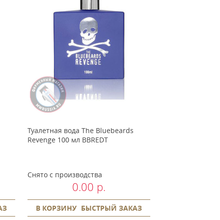
Туалетная вода The Bluebeards
Туалетная вода 
Revenge 100 мл BBREDT
Revenge 100 мл
Снято с производства
Снято с произво
0.00 р.
0.
АЗ
В КОРЗИНУ
БЫСТРЫЙ ЗАКАЗ
В КОРЗИНУ