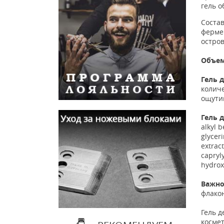
гель о
Состав
ферме
остро
Объем
Гель 
количе
ощутим
Гель д
alkyl 
glycer
extrac
capryl
hydrox
Важно
флакон
Гель 
косме