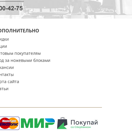
ОПОЛНИТЕЛЬНО
идки
ции
товым покупателям
од за ножевыми блоками
кансии
нтакты
рта сайта
атьи