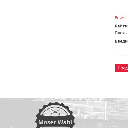
Вниман
Рейти
Плох
Введи
Прод