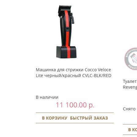
Машинка для стрижки Cocco Veloce
Lite черный/красный CVLC-BLK/RED
Bluebeards
Туалетная вода The Bluebeards
Туалет
EDT
Revenge 100 мл BBREDT
Reven
В наличии
11 100.00 р.
а
Снято с производства
Снято 
р.
0.00 р.
В КОРЗИНУ
БЫСТРЫЙ ЗАКАЗ
РЫЙ ЗАКАЗ
В КОРЗИНУ
БЫСТРЫЙ ЗАКАЗ
В К