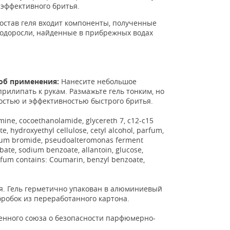
 эффективного бритья.
состав геля входит компоненты, полученные
водоросли, найденные в прибрежных водах
соб применения:
Нанесите небольшое
прилипать к рукам. Размажьте гель тонким, но
костью и эффективностью быстрого бритья.
amine, cocoethanolamide, glycereth 7, c12-c15
 hydroxyethyl cellulose, cetyl alcohol, parfum,
linium bromide, pseudoalteromonas ferment
bate, sodium benzoate, allantoin, glucose,
rfum contains: Coumarin, benzyl benzoate,
я. Гель герметично упакован в алюминиевый
оробок из переработанного картона.
женного союза о безопасности парфюмерно-