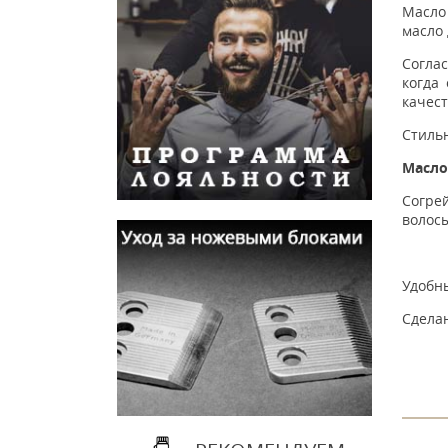
Масло 
масло 
Соглас
когда
качест
Стиль
Масло
Согре
волосы
Удобны
Сдела