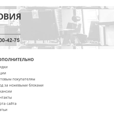
ОПОЛНИТЕЛЬНО
идки
ции
товым покупателям
од за ножевыми блоками
кансии
нтакты
рта сайта
атьи