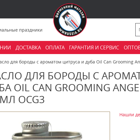
фициальные праздники
АНИИ
ДОСТАВКА
ОПЛАТА
ГАРАНТИЯ И СЕРВИС
ОПТО
сло для бороды с ароматом цитруса и дуба Oil Can Grooming Ang
СЛО ДЛЯ БОРОДЫ С АРОМА
БА OIL CAN GROOMING ANGEL
 МЛ OCG3
Нашли де