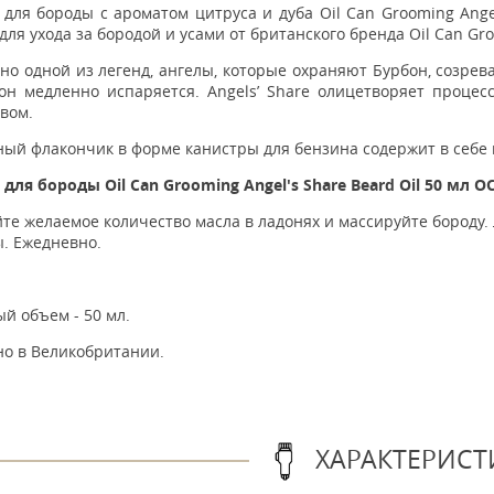
для бороды с ароматом цитруса и дуба Oil Can Grooming Ange
для ухода за бородой и усами от британского бренда Oil Can Gr
но одной из легенд, ангелы, которые охраняют Бурбон, созре
 он медленно испаряется. Angels’ Share олицетворяет процес
вом.
ный флакончик в форме канистры для бензина содержит в себе
 для бороды Oil Can Grooming Angel's Share Beard Oil 50 мл 
йте желаемое количество масла в ладонях и массируйте бород
. Ежедневно.
й объем - 50 мл.
но в Великобритании.
ХАРАКТЕРИСТ