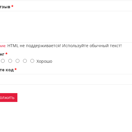
тзыв
HTML не поддерживается! Используйте обычный текст!
ие:
нг
о
Хорошо
те код
олжить