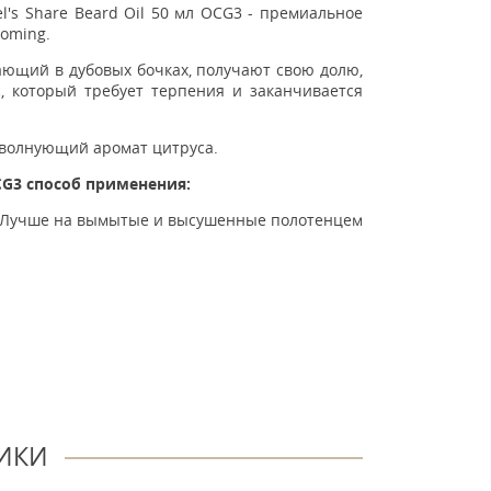
l's Share Beard Oil 50 мл OCG3 - премиальное
ooming.
вающий в дубовых бочках, получают свою долю,
с, который требует терпения и заканчивается
 волнующий аромат цитруса.
OCG3 способ применения:
у. Лучше на вымытые и высушенные полотенцем
ИКИ