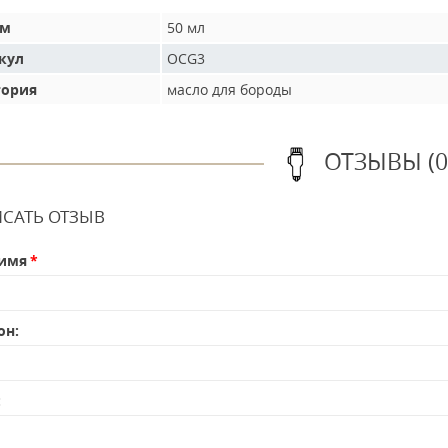
ем
50 мл
кул
OCG3
гория
масло для бороды
ОТЗЫВЫ (0
САТЬ ОТЗЫВ
имя
он:
: