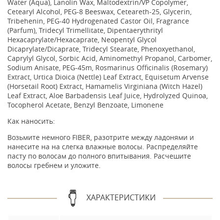
Water (Aqua), Lanolin Wax, Maltodextrin/VP Copolymer,
Cetearyl Alcohol, PEG-8 Beeswax, Ceteareth-25, Glycerin,
Tribehenin, PEG-40 Hydrogenated Castor Oil, Fragrance
(Parfum), Tridecyl Trimellitate, Dipentaerythrityl
Hexacaprylate/Hexacaprate, Neopentyl Glycol
Dicaprylate/Dicaprate, Tridecyl Stearate, Phenoxyethanol,
Caprylyl Glycol, Sorbic Acid, Aminomethyl Propanol, Carbomer,
Sodium Anisate, PEG-45m, Rosmarinus Officinalis (Rosemary)
Extract, Urtica Dioica (Nettle) Leaf Extract, Equisetum Arvense
(Horsetail Root) Extract, Hamamelis Virginiana (Witch Hazel)
Leaf Extract, Aloe Barbadensis Leaf Juice, Hydrolyzed Quinoa,
Tocopherol Acetate, Benzyl Benzoate, Limonene
Как наносить:
Возьмите немного FIBER, разотрите между ладонями и
нанесите на на слегка влажные волосы. Распределяйте
пасту по волосам до полного впитывания. Расчешите
волосы гребнем и уложите.
ХАРАКТЕРИСТИКИ