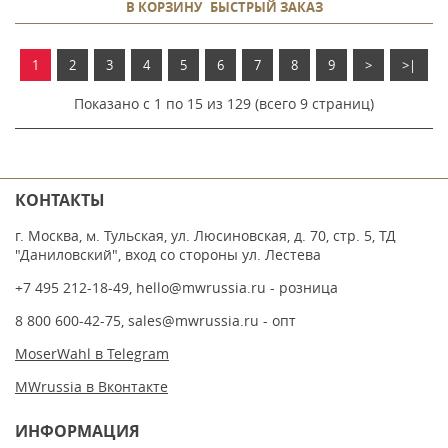
В КОРЗИНУ
БЫСТРЫЙ ЗАКАЗ
1
2
3
4
5
6
7
8
9
>
>|
Показано с 1 по 15 из 129 (всего 9 страниц)
КОНТАКТЫ
г. Москва, м. Тульская, ул. Люсиновская, д. 70, стр. 5, ТД
"Даниловский", вход со стороны ул. Лестева
+7 495 212-18-49
,
hello@mwrussia.ru
- розница
8 800 600-42-75
,
sales@mwrussia.ru
- опт
MoserWahl в Telegram
MWrussia в Вконтакте
ИНФОРМАЦИЯ