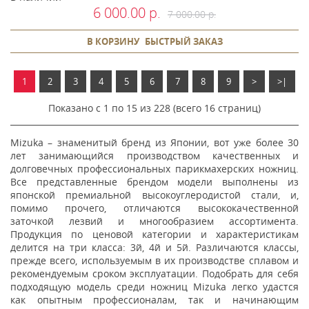
6 000.00 р.
7 000.00 р.
В КОРЗИНУ
БЫСТРЫЙ ЗАКАЗ
1
2
3
4
5
6
7
8
9
>
>|
Показано с 1 по 15 из 228 (всего 16 страниц)
Mizuka – знаменитый бренд из Японии, вот уже более 30
лет занимающийся производством качественных и
долговечных профессиональных парикмахерских ножниц.
Все представленные брендом модели выполнены из
японской премиальной высокоуглеродистой стали, и,
помимо прочего, отличаются высококачественной
заточкой лезвий и многообразием ассортимента.
Продукция по ценовой категории и характеристикам
делится на три класса: 3й, 4й и 5й. Различаются классы,
прежде всего, используемым в их производстве сплавом и
рекомендуемым сроком эксплуатации. Подобрать для себя
подходящую модель среди ножниц Mizuka легко удастся
как опытным профессионалам, так и начинающим