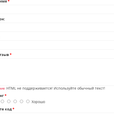
имя
он:
:
тзыв
HTML не поддерживается! Используйте обычный текст!
ие:
нг
о
Хорошо
те код