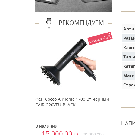
РЕКОМЕНДУЕМ
Арти
скидка -25%
Разм
Клас
Тип 
Кате
Мате
Стра
Фен Cocco Air Ionic 1700 Вт черный
CAIR-220VEU-BLACK
НАПИ
В наличии
15 000.00 р.
20 000.00 р.