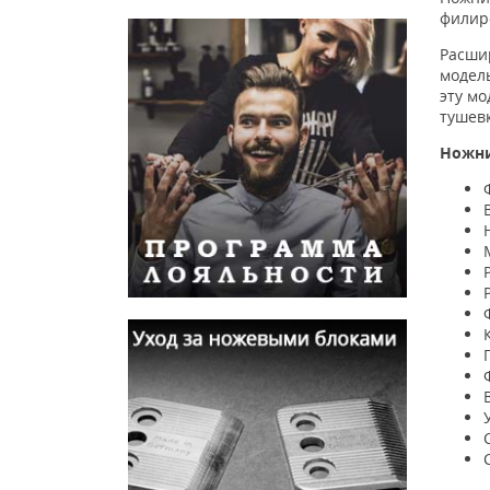
филир
Расши
модель
эту мо
тушев
Ножн