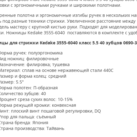
овки с эргономичными ручками и широкими полотнами.
ренные полотна и э
ргономичные изгибы ручек в нескольких на
 под разные техники стрижки. Увеличенное расстояние между 
дель мастеру с крупной кистью руки.
Подходят для моделирован
ки.
Ножницы
Kedake
3555-6040 поставляются в
комплекте с удо
ицы для стрижки
Kedake 3555-6040 класс 5.5 40 зубцов 0690-
Форма ручек: полуэргономика
Вид ножниц: филировочные
Назначение: филировка; тушевка
Материал: сплав на основе нержавеющей стали 440C
Размер и форма колец: средний
Размер: 5.5"
Форма полотен: П-образная
Количество зубцов: 40
Процент среза сухих волос: 10-15%
Форма режущей кромки: конвексная
Винт: плоский винт пошаговой регулировки, DQ
Упор для пальца: съёмный
Страна бренда: Япония
Страна производства: Тайвань