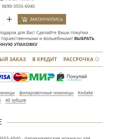
:
0690-3555-6040
ЗАКОНЧИЛИСЬ
подарок для Вас! Сделайте Ваши покупки
 торжественными и волшебными!
ВЫБРАТЬ
ЧНУЮ УПАКОВКУ
ЫЙ ЗАКАЗ
В КРЕДИТ
РАССРОЧКА
ожницы
филировочные ножницы
Kedake
5
40 зубцов
Е
3555-6040 -
парикмахерские ножницы для