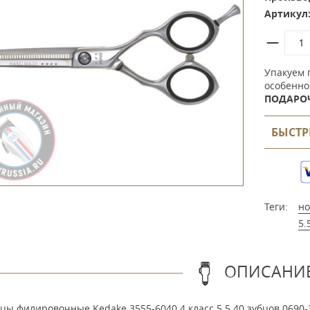
Артикул
Упакуем 
особенно
ПОДАРО
БЫСТР
Теги:
н
5.
ОПИСАНИ
ы филировочные Kedake 3555-6040 4 класс 5.5 40 зубцов 0690-