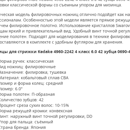
овки классической формы со съемным упором для мизинца.
ическая модель филировочных ножниц отлично подойдет как н
ссионалам.
Особенностью этой модели является прямое режуще
, чем филировочное полотно
.
Использование кристаллов Swarov
цам яркий и привлекательный вид.
Удобный винт точной регул
ение полотен.
Подходят для моделирования в технике филировк
поставляются в
комплекте с удобным футляром для хранения.
ицы для стрижки
Kedake
4960-2242 4 класс 6.0 42 зубца 0690
Форма ручек: классическая
Вид ножниц: филировочные
Назначение: филировка; тушевка
Материал: кобальтовый сплав CBA
Размер и форма колец: средний
Размер: 6.0"
Форма полотен: П-образная
Количество зубцов: 42
Процент среза сухих волос: 10-15%
Форма режущей кромки: конвексная
Винт: наружный винт точной регулировки, DD
Упор для пальца: съёмный
Страна бренда: Япония