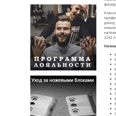
филир
Класс
профе
длину
ножни
натяж
2242 
Ножн