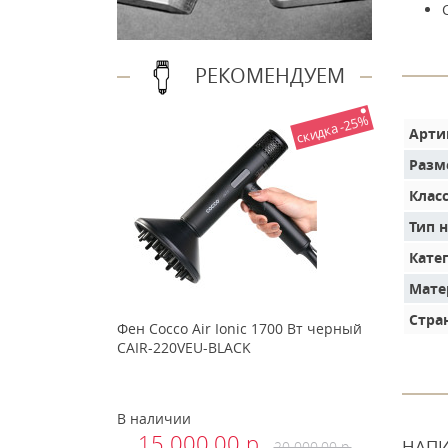
РЕКОМЕНДУЕМ
скидка -25%
Арти
Разм
Клас
Тип 
Кате
Мате
Стра
Фен Cocco Air Ionic 1700 Вт черный
CAIR-220VEU-BLACK
В наличии
15 000.00 р.
НАПИ
20 000.00 р.