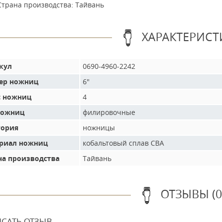
Страна производства: Тайвань
ХАРАКТЕРИСТ
кул
0690-4960-2242
ер ножниц
6"
с ножниц
4
ножниц
филировочные
гория
ножницы
риал ножниц
кобальтовый сплав CBA
на производства
Тайвань
ОТЗЫВЫ (0
САТЬ ОТЗЫВ