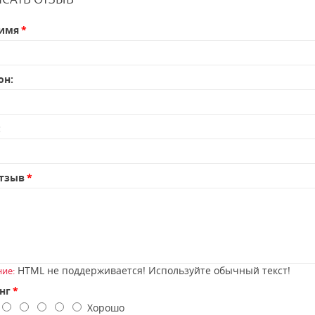
имя
он:
:
тзыв
HTML не поддерживается! Используйте обычный текст!
ие:
нг
о
Хорошо