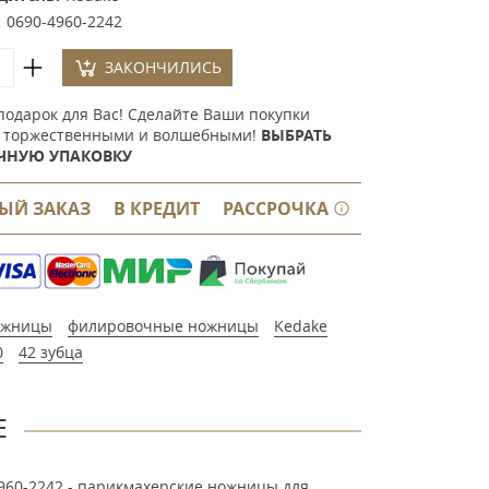
:
0690-4960-2242
ЗАКОНЧИЛИСЬ
подарок для Вас! Сделайте Ваши покупки
 торжественными и волшебными!
ВЫБРАТЬ
ЧНУЮ УПАКОВКУ
ЫЙ ЗАКАЗ
В КРЕДИТ
РАССРОЧКА
ожницы
филировочные ножницы
Kedake
0
42 зубца
Е
960-2242 -
парикмахерские ножницы для