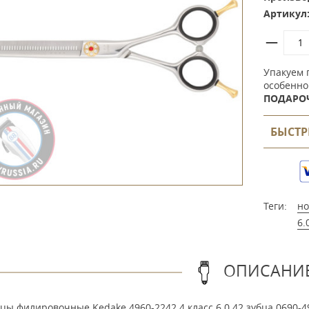
Артикул
Упакуем 
особенно
ПОДАРО
БЫСТР
Теги:
н
6.
ОПИСАНИ
ы филировочные Kedake 4960-2242 4 класс 6.0 42 зубца 0690-4