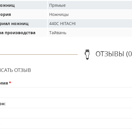
ножниц
Прямые
гория
Ножницы
риал ножниц
440C HITACHI
на производства
Тайвань
ОТЗЫВЫ (0
САТЬ ОТЗЫВ
имя
он:
: