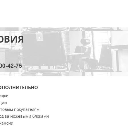
ОПОЛНИТЕЛЬНО
идки
ции
товым покупателям
од за ножевыми блоками
кансии