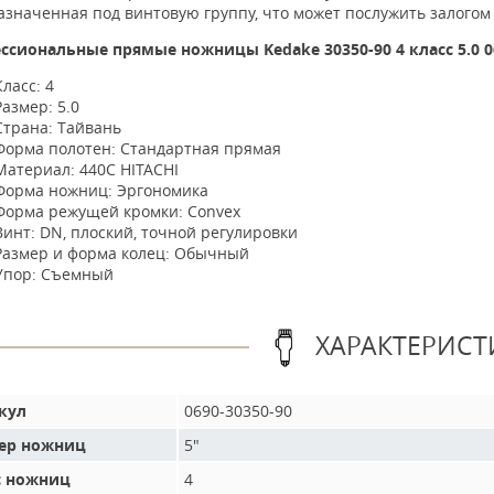
значенная под винтовую группу, что может послужить залогом
ссиональные прямые ножницы
Kedake
30350-90 4 кл
асс 5.0 
Класс: 4
Размер: 5.0
Страна: Тайвань
Форма полотен: Стандартная прямая
Материал: 440C HITACHI
Форма ножниц: Эргономика
Форма режущей кромки: Convex
Винт: DN, плоский, точной регулировки
Размер и форма колец: Обычный
Упор: Съемный
ХАРАКТЕРИСТ
кул
0690-30350-90
ер ножниц
5"
с ножниц
4