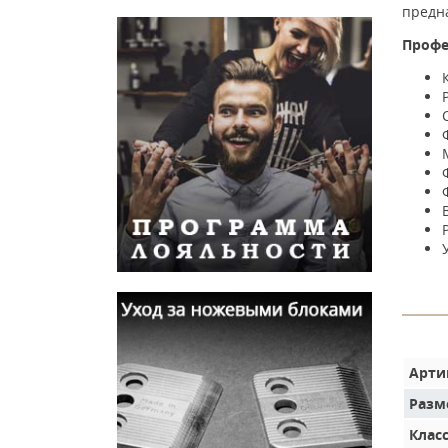
предна
Профе
Арти
Разм
Клас