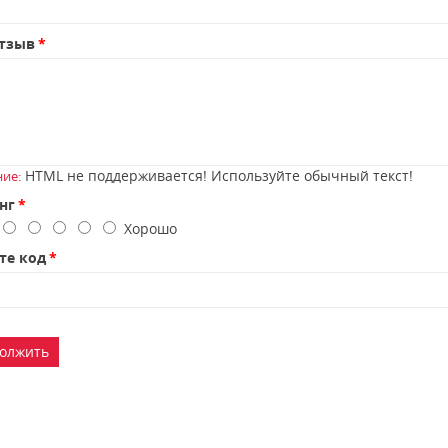
тзыв
HTML не поддерживается! Используйте обычный текст!
ие:
нг
о
Хорошо
те код
олжить