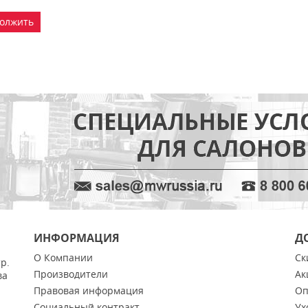
олжить
ИНФОРМАЦИЯ
Д
О Компании
Ск
тр.
Производители
Ак
ва
Правовая информация
Оп
Социальный контракт
Ух