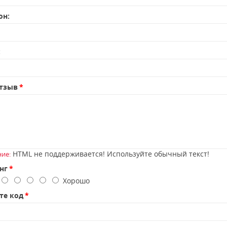
он:
:
тзыв
HTML не поддерживается! Используйте обычный текст!
ие:
нг
о
Хорошо
те код