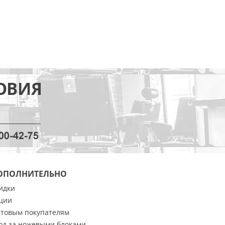
ОПОЛНИТЕЛЬНО
идки
ции
товым покупателям
од за ножевыми блоками