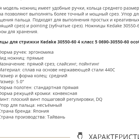
я модель ножниц имеет удобные ручки, кольца среднего разме
на позволяют выполнять более точный и мощный срез. Упор дл
щения пальца.
Подходят для выполнения простых и креативных 
зящий срез) и pointing (зубчатые срез).
Ножницы
Kedake
30550-
ром для хранения.
ицы для стрижки
Kedake 30550-60 4 класс 5 0690-30550-60
осо
Форма ручек: эргономика
Вид ножниц: прямые
Назначение: прямой срез; слайсинг; пойнтинг
Материал: сплав на основе нержавеющей стали 440C
Размер и форма колец: средний
Размер: 5.0"
Форма полотен: стандартная прямая
Форма режущей кромки: конвексная
Винт: плоский винт пошаговой регулировки, DQ
Упор для пальца: несъёмный
Страна бренда: Япония
Страна производства: Тайвань
ХАРАКТЕРИСТ