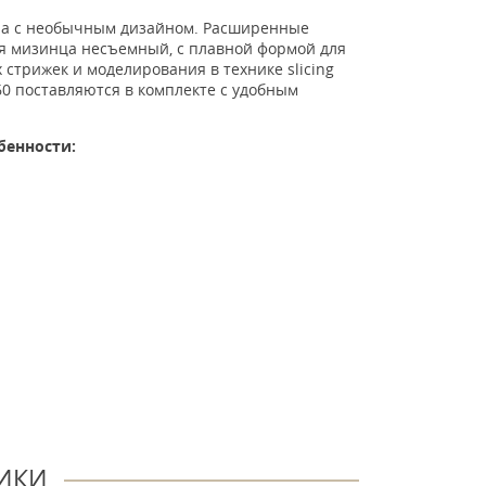
ра с необычным дизайном
. Расширенные
я мизинца несъемный, с плавной формой для
стрижек и моделирования в технике slicing
60 поставляются в
комплекте с удобным
бенности:
ИКИ