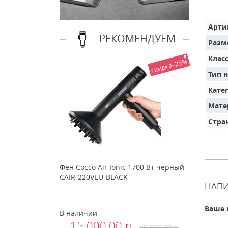
Арти
РЕКОМЕНДУЕМ
Разм
Клас
скидка -25%
Тип 
Кате
Мате
Стра
Фен Cocco Air Ionic 1700 Вт черный
CAIR-220VEU-BLACK
НАПИ
Ваше 
В наличии
15 000.00 р.
20 000.00 р.