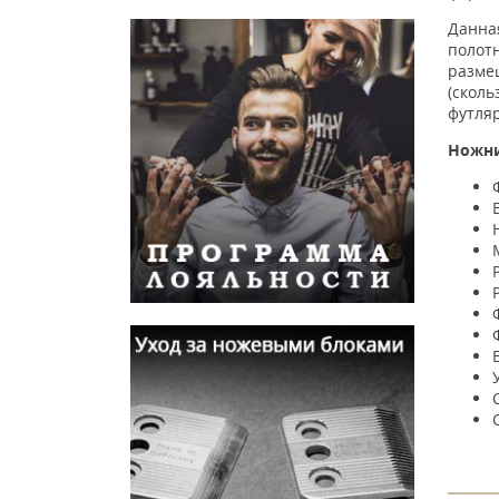
Данна
полот
разме
(сколь
футля
Ножн