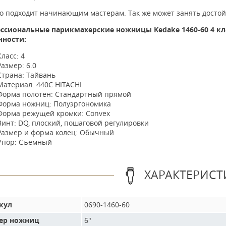
о подходит начинающим мастерам. Так же может занять достой
ссиональные парикмахерские ножницы Kedake 1460-60 4 кла
нности:
Класс: 4
Размер: 6.0
Страна: Тайвань
Материал: 440С HITACHI
Форма полотен: Стандартный прямой
Форма ножниц: Полуэргономика
Форма режущей кромки: Convex
Винт: DQ, плоский, пошаговой регулировки
Размер и форма колец: Обычный
Упор: Съемный
ХАРАКТЕРИСТ
кул
0690-1460-60
ер ножниц
6"