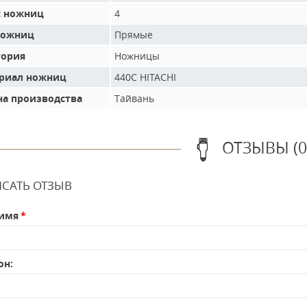
с ножниц
4
ножниц
Прямые
гория
Ножницы
риал ножниц
440С HITACHI
на производства
Тайвань
ОТЗЫВЫ (0
САТЬ ОТЗЫВ
имя
он: