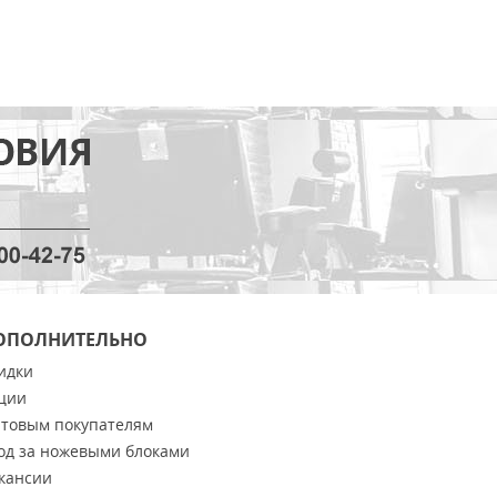
ОПОЛНИТЕЛЬНО
идки
ции
товым покупателям
од за ножевыми блоками
кансии