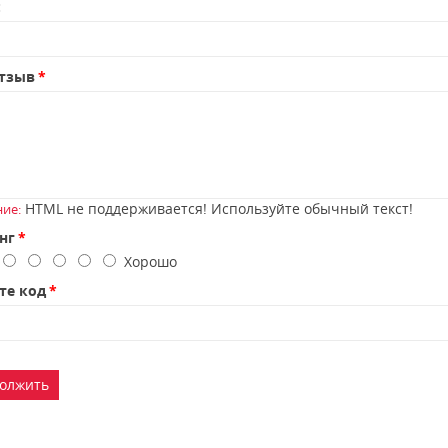
:
тзыв
HTML не поддерживается! Используйте обычный текст!
ие:
нг
о
Хорошо
те код
олжить