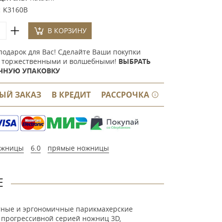
:
K3160B
В КОРЗИНУ
подарок для Вас! Сделайте Ваши покупки
 торжественными и волшебными!
ВЫБРАТЬ
ЧНУЮ УПАКОВКУ
ЫЙ ЗАКАЗ
В КРЕДИТ
РАССРОЧКА
ожницы
6.0
прямые ножницы
Е
нтные и эргономичные парикмахерские
 прогрессивной серией ножниц 3D,