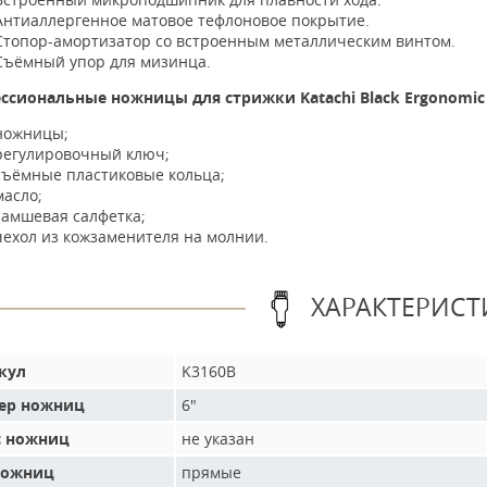
Антиаллергенное матовое тефлоновое покрытие.
Стопор-амортизатор со встроенным металлическим винтом.
Съёмный упор для мизинца.
ссиональные ножницы для стрижки Katachi Black Ergonomic
ножницы;
регулировочный ключ;
съёмные пластиковые кольца;
масло;
замшевая салфетка;
чехол из кожзаменителя на молнии.
ХАРАКТЕРИСТ
кул
K3160B
ер ножниц
6"
с ножниц
не указан
ножниц
прямые