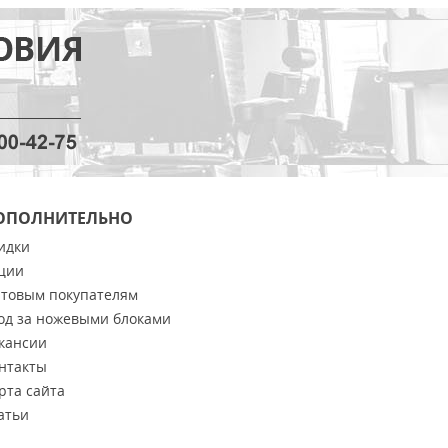
ОПОЛНИТЕЛЬНО
идки
ции
товым покупателям
од за ножевыми блоками
кансии
нтакты
рта сайта
атьи