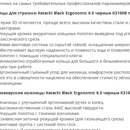
енных на самых требовательных профессионалов-парикмахеров
цы для стрижки Katachi Black Ergonomic 6.0 черные K3160B
Серия 3D отличается, прежде всего, высоким качеством стали 
факторами.
Режущая кромка аккуратных изящных полотен выведена под угло
классического среза.
Новая винтовая система со скрытой гайкой, оснащенная микропо
обеспечивает высокую надёжность и плавность хода и позволя
полотен с помощью специального ключа.
Великолепно отработанные кольца для большого и безымянного
руки при работе.
Эргономичный съёмный упор для мизинца, комфортное располо
всё это в совокупности нацелено на обеспечение стилисту лёгк
ножницами.
махерские ножницы Katachi Black Ergonomic 6.0 черные K31
Ножницы с улучшенной эргономикой ручек и колец.
Высококачественная сталь 440С высокой твёрдости.
Режущие полотна с тонкими кончиками.
Конвексная заточка режущей кромки (для скользящего среза).
Винтовая группа с системой mini-click.
Встроенный микроподшипник для плавности хода.