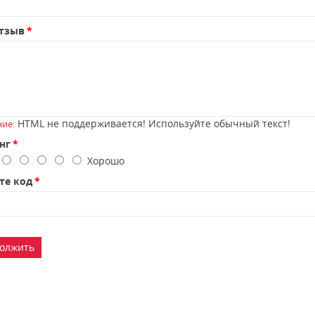
тзыв
HTML не поддерживается! Используйте обычный текст!
ие:
нг
о
Хорошо
те код
олжить