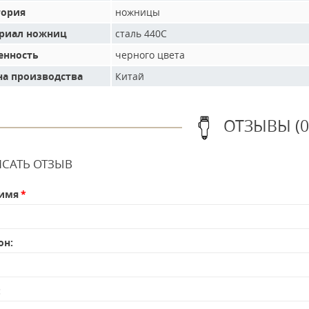
гория
ножницы
риал ножниц
сталь 440С
енность
черного цвета
на производства
Китай
ОТЗЫВЫ (0
САТЬ ОТЗЫВ
имя
он:
: