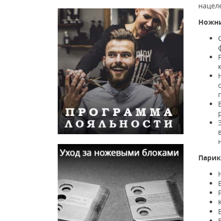
нацел
Ножни
Парик