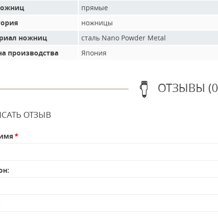
ножниц
прямые
гория
ножницы
риал ножниц
сталь Nano Powder Metal
на производства
Япония
ОТЗЫВЫ (0
САТЬ ОТЗЫВ
имя
он:
: