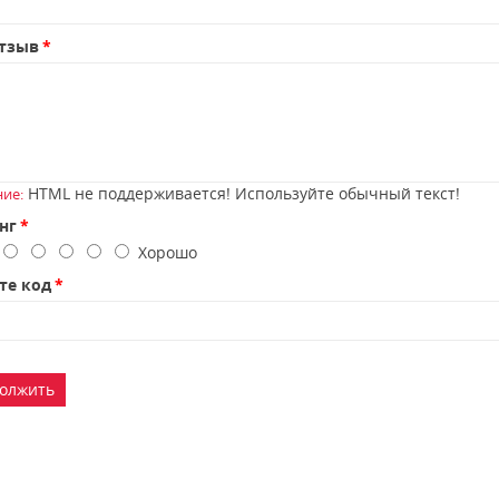
тзыв
HTML не поддерживается! Используйте обычный текст!
ие:
нг
о
Хорошо
те код
олжить