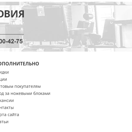
ОПОЛНИТЕЛЬНО
идки
ции
товым покупателям
од за ножевыми блоками
кансии
нтакты
рта сайта
атьи