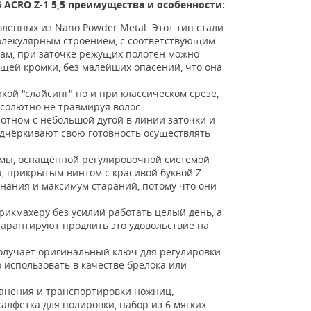
 ACRO Z-1 5,5 преимущества и особенности:
ленных из Nano Powder Metal. Этот тип стали
олекулярным строением, с соответствующим
вам, при заточке режущих полотен можно
щей кромки, без малейших опасений, что она
кой "слайсинг" но и при классическом срезе,
бсолютно не травмируя волос.
тном с небольшой дугой в линии заточки и
одчёркивают свою готовность осуществлять
мы, оснащённой регулировочной системой
, прикрытым винтом с красивой буквой Z.
знания и максимум стараний, потому что они
рикмахеру без усилий работать целый день, а
арантируют продлить это удовольствие на
олучает оригинальный ключ для регулировки
использовать в качестве брелока или
ранения и транспортировки ножниц,
алфетка для полировки, набор из 6 мягких