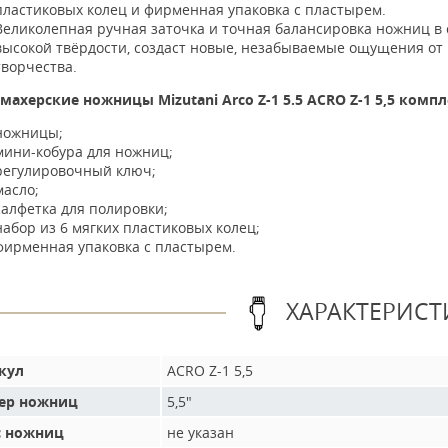
пластиковых колец и фирменная упаковка с пластырем.
Великолепная ручная заточка и точная балансировка ножниц в 
высокой твёрдости, создаст новые, незабываемые ощущения от
творчества.
махерские ножницы Mizutani Arco Z-1 5.5 ACRO Z-1 5,5 комп
ножницы;
мини-кобура для ножниц;
регулировочный ключ;
масло;
салфетка для полировки;
набор из 6 мягких пластиковых колец;
фирменная упаковка с пластырем.
ХАРАКТЕРИСТ
кул
ACRO Z-1 5,5
ер ножниц
5,5"
с ножниц
не указан