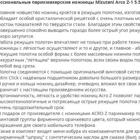
ссиональные парикмахерские ножницы Mizutani Arco Z-1 5.5
Главное новшество ножниц кроется в режущих полотнах, изготов
обладает особой кристаллической решёткой с очень плотным м
ростом показателей по твёрдости стали. Благодаря этим свойст
совершенно спокойно выводить гораздо более острый угол режу
скоро затупится.
Работа режущих полотен впечатляет не только при работе техни
ножницы с лёгкостью осуществляют и то и другое, и главное - а
Режущие полотна особой формы с более массивным нижним поло
аккуратным ,"летящим" верхним полотном, всем своим видом п
любой вид среза.
Полотна соединяются с помощью оригинальной винтовой систе
Mini Click с надёжным подшипником довольно большого размера
В ручки и кольца ножниц дизайнер, очевидно, вложил все свои 
граничат с настоящим произведением искусства.
Эргономичность, лёгкость и удобство ножниц Acro Z позволят па
высокотехнологичные и потрясающе острые режущие полотна г
очень продолжительный срок.
В подарок от производителя с ножницами ACRO Z парикмахер п
винтовой группы фирменного оранжевого цвета, который можно 
украшения для своего мобильного телефона.
Также в комплект входит мини-кобура из кожезаменителя для х
фирменный "шприц" с синтетическим маслом для смазки (8мл), с