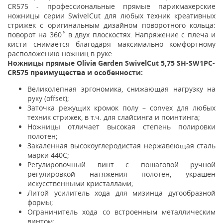
CR575 - профессиональные прямые парикмахерские
ножницы серии SwivelCut для любых техник креативных
стрижек с оригинальным дизайном поворотного кольца:
поворот на 360˚ в двух плоскостях. Напряжение с плеча и
кисти снимается благодаря максимально комфортному
расположению ножниц в руке.
Ножницы прямые Olivia Garden SwivelCut 5,75 SH-SW1PC-
CR575
преимущества и особенности:
Великолепная эргономика, снижающая нагрузку на
руку (offset);
Заточка режущих кромок полу – convex для любых
техник стрижек, в т.ч. для слайсинга и поинтинга;
Ножницы отличает высокая степень полировки
полотен;
Закаленная высокоуглеродистая нержавеющая сталь
марки 440С;
Регулировочный винт с пошаговой ручной
регулировкой натяжения полотен, украшен
искусственными кристаллами;
Литой усилитель хода для мизинца дугообразной
формы;
Ограничитель хода со встроенным металлическим
винтом;