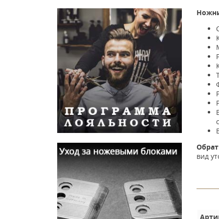
Ножни
Обрат
вид ут
Арти