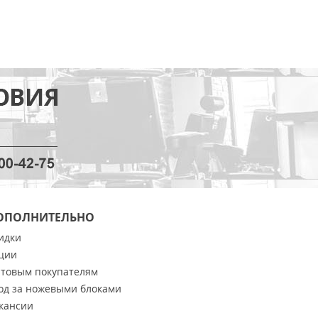
ОПОЛНИТЕЛЬНО
идки
ции
товым покупателям
од за ножевыми блоками
кансии