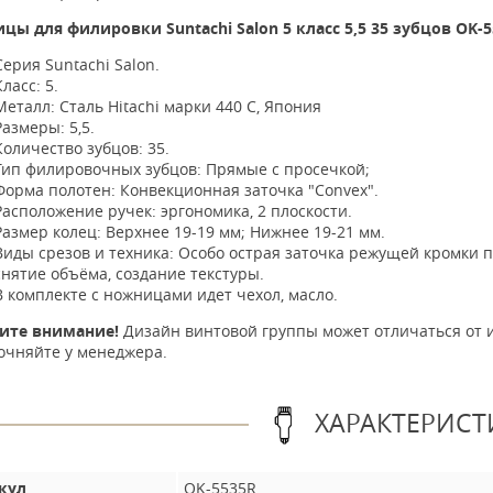
цы для филировки Suntachi Salon 5 класс 5,5 35 зубцов OK-
Серия Suntachi Salon.
Класс: 5.
Металл: Сталь Hitachi марки 440 C, Япония
Размеры: 5,5.
Количество зубцов: 35.
Тип филировочных зубцов: Прямые с просечкой;
Форма полотен: Конвекционная заточка "Convex".
Расположение ручек: эргономика, 2 плоскости.
Размер колец: Верхнее 19-19 мм; Нижнее 19-21 мм.
Виды срезов и техника: Особо острая заточка режущей кромки п
снятие объёма, создание текстуры.
В комплекте с ножницами идет чехол, масло.
ите внимание!
Дизайн винтовой группы может отличаться от 
очняйте у менеджера.
ХАРАКТЕРИСТ
кул
OK-5535R