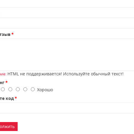
:
тзыв
HTML не поддерживается! Используйте обычный текст!
ие:
нг
о
Хорошо
те код
олжить