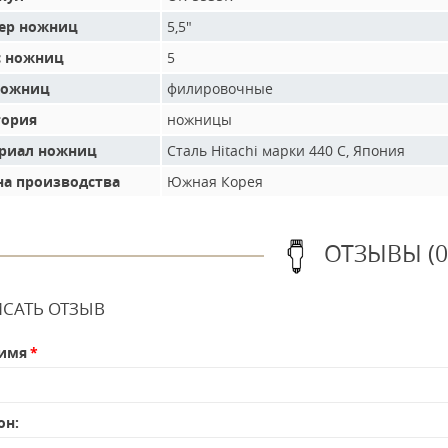
ер ножниц
5,5"
с ножниц
5
ножниц
филировочные
гория
ножницы
риал ножниц
Сталь Hitachi марки 440 C, Япония
на производства
Южная Корея
ОТЗЫВЫ (0
САТЬ ОТЗЫВ
имя
он: