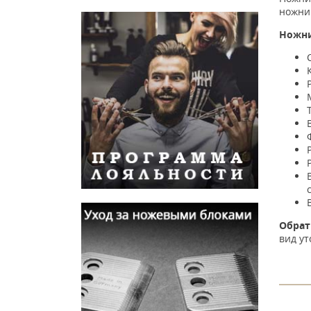
ножниц
Ножни
Обрат
вид ут