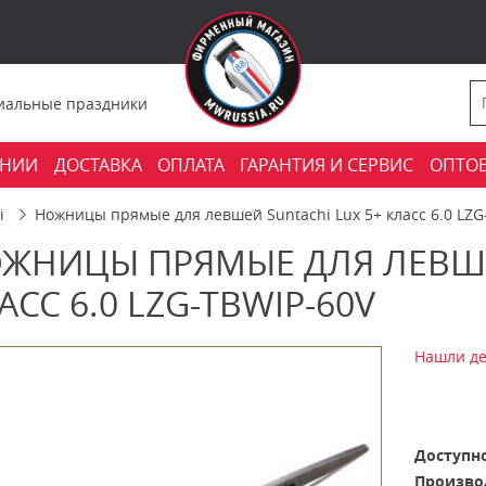
фициальные праздники
АНИИ
ДОСТАВКА
ОПЛАТА
ГАРАНТИЯ И СЕРВИС
ОПТО
i
Ножницы прямые для левшей Suntachi Lux 5+ класс 6.0 LZG
ЖНИЦЫ ПРЯМЫЕ ДЛЯ ЛЕВШЕЙ
АСС 6.0 LZG-TBWIP-60V
Нашли де
Доступно
Произво