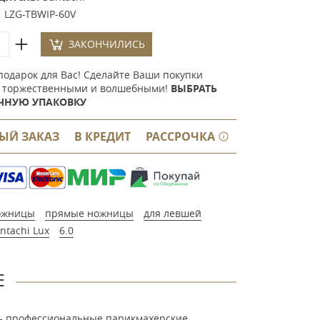
:
LZG-TBWIP-60V
ЗАКОНЧИЛИСЬ
подарок для Вас! Сделайте Ваши покупки
 торжественными и волшебными!
ВЫБРАТЬ
ЧНУЮ УПАКОВКУ
ЫЙ ЗАКАЗ
В КРЕДИТ
РАССРОЧКА
ожницы
прямые ножницы
для левшей
ntachi Lux
6.0
Е
V - профессиональные парикмахерские