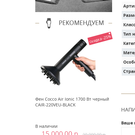
Арти
Разм
РЕКОМЕНДУЕМ
Клас
Тип 
скидка -25%
Кате
Мате
Особ
Стра
Фен Cocco Air Ionic 1700 Вт черный
CAIR-220VEU-BLACK
НАПИ
Ваше 
В наличии
15 000.00 р.
20 000.00 р.