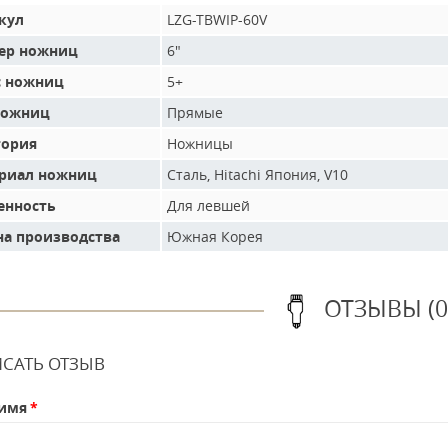
кул
LZG-TBWIP-60V
ер ножниц
6"
с ножниц
5+
ножниц
Прямые
гория
Ножницы
риал ножниц
Сталь, Hitachi Япония, V10
енность
Для левшей
на производства
Южная Корея
ОТЗЫВЫ (0
САТЬ ОТЗЫВ
имя