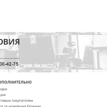
ОПОЛНИТЕЛЬНО
идки
ции
товым покупателям
од за ножевыми блоками