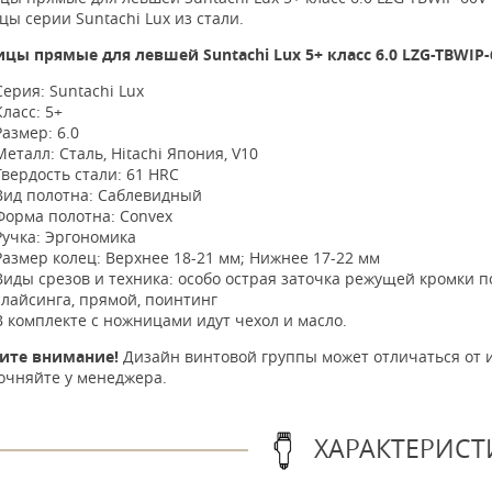
ы серии Suntachi Lux из стали.
цы прямые для левшей Suntachi Lux 5+ класс 6.0 LZG-TBWIP
Серия: Suntachi Lux
Класс: 5+
Размер: 6.0
Металл: Сталь, Hitachi Япония, V10
Твердость стали: 61 HRC
Вид полотна: Саблевидный
Форма полотна: Convex
Ручка: Эргономика
Размер колец: Верхнее 18-21 мм; Нижнее 17-22 мм
Виды срезов и техника: особо острая заточка режущей кромки п
слайсинга, прямой, поинтинг
В комплекте с ножницами идут чехол и масло.
ите внимание!
Дизайн винтовой группы может отличаться от 
очняйте у менеджера.
ХАРАКТЕРИСТ