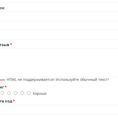
он:
:
тзыв
HTML не поддерживается! Используйте обычный текст!
ие:
нг
о
Хорошо
те код