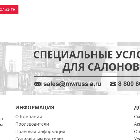
олжить
ИНФОРМАЦИЯ
Д
О Компании
Ск
тр.
Производители
Ак
ва
Правовая информация
Оп
Социальный контракт
Ух