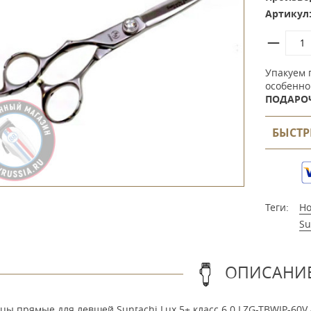
Артикул
Упакуем 
особенно
ПОДАРО
БЫСТР
Теги:
Н
Su
ОПИСАНИ
ы прямые для левшей Suntachi Lux 5+ класс 6.0 LZG-TBWIP-60