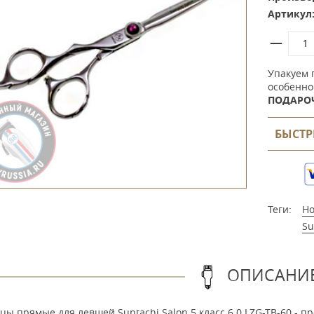
Артикул
Упакуем 
особенно
ПОДАРО
БЫСТР
Теги:
Н
Su
ОПИСАНИ
цы прямые для левшей Suntachi Salon 5 класс 6.0 LZG-TB-60 -