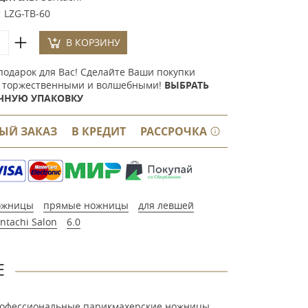
:
LZG-TB-60
В КОРЗИНУ
подарок для Вас! Сделайте Ваши покупки
 торжественными и волшебными!
ВЫБРАТЬ
ЧНУЮ УПАКОВКУ
ЫЙ ЗАКАЗ
В КРЕДИТ
РАССРОЧКА
ожницы
прямые ножницы
для левшей
ntachi Salon
6.0
Е
 профессиональные парикмахерские ножницы