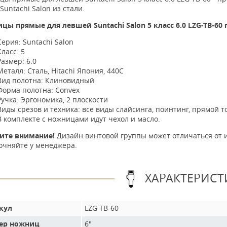
Suntachi Salon из стали.
цы прямые для левшей Suntachi Salon 5 класс 6.0 LZG-TB-60
Серия: Suntachi Salon
Класс: 5
Размер: 6.0
Металл: Сталь, Hitachi Япония, 440С
Вид полотна: Клиновидный
Форма полотна: Convex
Ручка: Эргономика, 2 плоскости
Виды срезов и техника: все виды слайсинга, поинтинг, прямой т
В комплекте с ножницами идут чехол и масло.
ите внимание!
Дизайн винтовой группы может отличаться от 
очняйте у менеджера.
ХАРАКТЕРИСТ
кул
LZG-TB-60
ер ножниц
6"