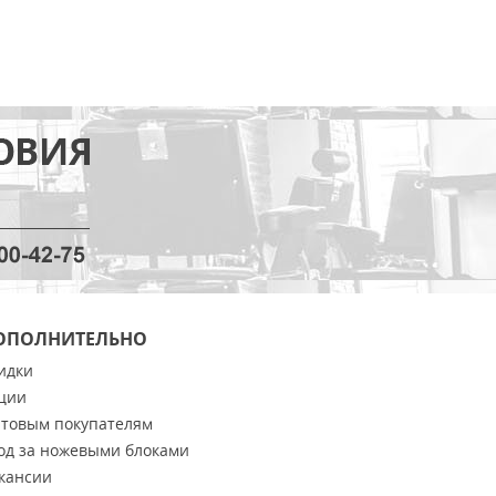
ОПОЛНИТЕЛЬНО
идки
ции
товым покупателям
од за ножевыми блоками
кансии