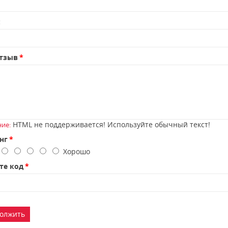
:
тзыв
HTML не поддерживается! Используйте обычный текст!
ие:
нг
о
Хорошо
те код
олжить