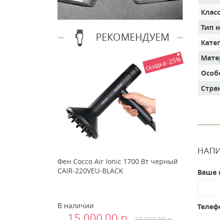
Клас
Тип 
РЕКОМЕНДУЕМ
Кате
Мате
скидка -25%
Особ
Стра
НАПИ
Фен Cocco Air Ionic 1700 Вт черный
CAIR-220VEU-BLACK
Ваше 
В наличии
Телеф
15 000.00 р.
20 000.00 р.