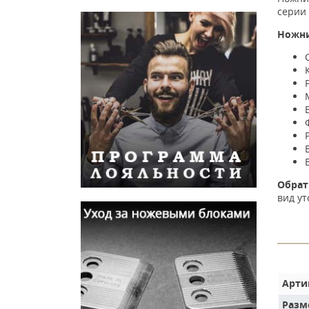
серии 
Ножни
Обрат
вид ут
Арти
Разм