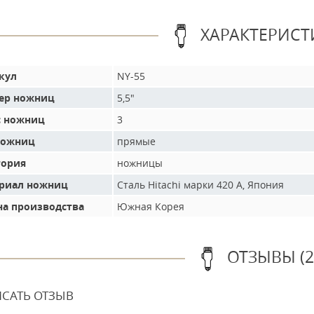
ХАРАКТЕРИСТ
кул
NY-55
ер ножниц
5,5"
с ножниц
3
ножниц
прямые
гория
ножницы
риал ножниц
Сталь Hitachi марки 420 А, Япония
на производства
Южная Корея
ОТЗЫВЫ (2
САТЬ ОТЗЫВ