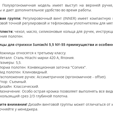
:
Полуэргономичная модель имеет выступ на верхней ручке,
 и дает дополнительное удобство во время работы.
вая группа:
Регулировочный винт (INNER) имеет компактную 
овой точной регулировкой и тефлоновым уплотнителем для мягк
плекте:
чехол, масло, силиконовые кольца для ручек, инструк
ения полотен.
цы для стрижки Suntachi 5,5 NY-55 преимущества и особен
Ножницы относятся к третьему классу.
Металл: Сталь Hitachi марки 420 А, Япония.
Размеры: 5,5.
Форма полотен: Конвекционная заточка "Convex".
Вид полотен: Клиновидный.
Расположение ручек: Ассиметричное (эргономичное - offset).
Упор: Съемный.
Дизайн: Классический.
Назначение: Особо острая кромка позволяет выполнять все вид
скользящий срез 2/3 глубиной полотна.
ите внимание!
Дизайн винтовой группы может отличаться от 
очняйте у менеджера.