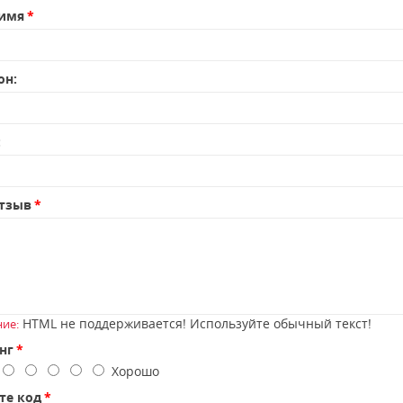
имя
он:
:
тзыв
HTML не поддерживается! Используйте обычный текст!
ие:
нг
о
Хорошо
те код