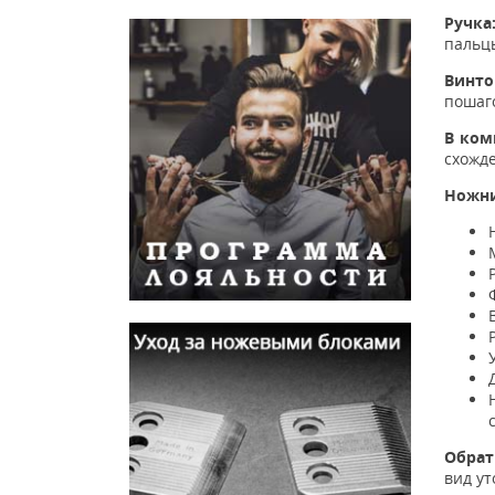
Ручка
пальцы
Винто
пошаг
В ком
схожд
Ножни
Обрат
вид ут