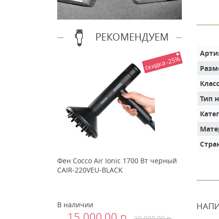
РЕКОМЕНДУЕМ
Арти
скидка -25%
Разм
Клас
Тип 
Кате
Мате
Стра
Фен Cocco Air Ionic 1700 Вт черный
CAIR-220VEU-BLACK
В наличии
НАПИ
15 000.00 р.
20 000.00 р.