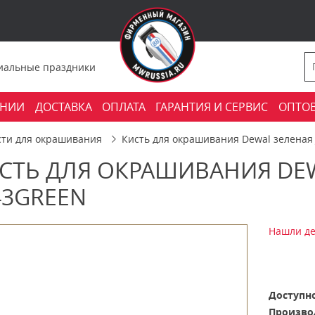
фициальные праздники
АНИИ
ДОСТАВКА
ОПЛАТА
ГАРАНТИЯ И СЕРВИС
ОПТО
сти для окрашивания
Кисть для окрашивания Dewal зеленая
СТЬ ДЛЯ ОКРАШИВАНИЯ DE
43GREEN
Нашли де
Доступно
Произво