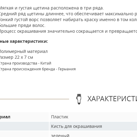
Мягкая и густая щетина расположена в три ряда.
Средний ряд щетины длиннее, что обеспечивает максимально р
Тонкий густой ворс позволяет набирать краску именно в том ко
большие пряди волос.
Процесс окрашивания значительно сокращается и превращается
ные характеристики:
Полимерный материал
Размер 22 x 7 см
Страна производства - Китай
Страна происхождения бренда - Германия
ХАРАКТЕРИСТ
риал
Пластик
Кисть для окрашивания
зеленый