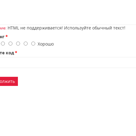
HTML не поддерживается! Используйте обычный текст!
ие:
нг
о
Хорошо
те код
олжить