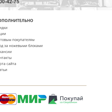
ОПОЛНИТЕЛЬНО
идки
ции
товым покупателям
од за ножевыми блоками
кансии
нтакты
рта сайта
атьи