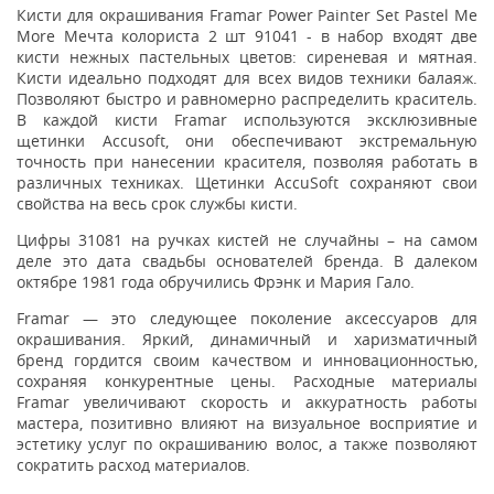
Кисти для окрашивания Framar Power Painter Set Pastel Me
More Мечта колориста 2 шт 91041 - в набор входят две
кисти нежных пастельных цветов: сиреневая и мятная.
Кисти идеально подходят для всех видов техники балаяж.
Позволяют быстро и равномерно распределить краситель.
В каждой кисти Framar используются эксклюзивные
щетинки Accusoft, они обеспечивают экстремальную
точность при нанесении красителя, позволяя работать в
различных техниках. Щетинки AccuSoft сохраняют свои
свойства на весь срок службы кисти.
Цифры 31081 на ручках кистей не случайны – на самом
деле это дата свадьбы основателей бренда. В далеком
октябре 1981 года обручились Фрэнк и Мария Гало.
Framar — это следующее поколение аксессуаров для
окрашивания. Яркий, динамичный и харизматичный
бренд гордится своим качеством и инновационностью,
сохраняя конкурентные цены. Расходные материалы
Framar увеличивают скорость и аккуратность работы
мастера, позитивно влияют на визуальное восприятие и
эстетику услуг по окрашиванию волос, а также позволяют
сократить расход материалов.