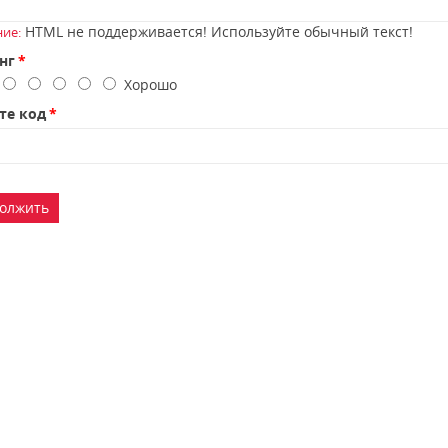
HTML не поддерживается! Используйте обычный текст!
ие:
нг
о
Хорошо
те код
олжить