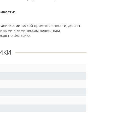
енности:
в авиакосмической промышленности, делает
чивыми к химическим веществам,
усов по Цельсию.
ИКИ