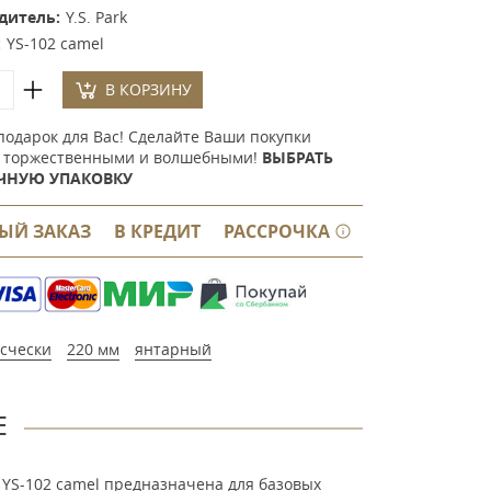
дитель:
Y.S. Park
:
YS-102 camel
В КОРЗИНУ
подарок для Вас! Сделайте Ваши покупки
 торжественными и волшебными!
ВЫБРАТЬ
ЧНУЮ УПАКОВКУ
ЫЙ ЗАКАЗ
В КРЕДИТ
РАССРОЧКА
счески
220 мм
янтарный
Е
я YS-102 camel предназначена для базовых