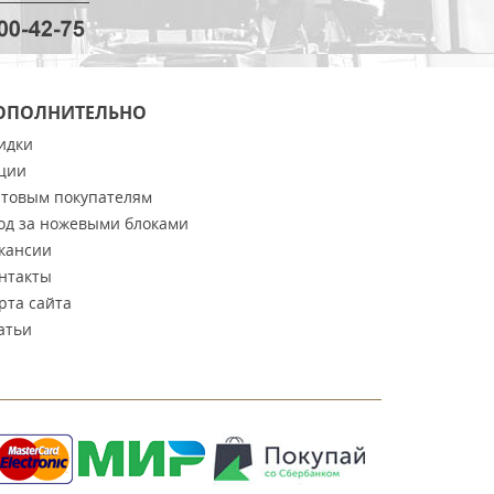
ОПОЛНИТЕЛЬНО
идки
ции
товым покупателям
од за ножевыми блоками
кансии
нтакты
рта сайта
атьи