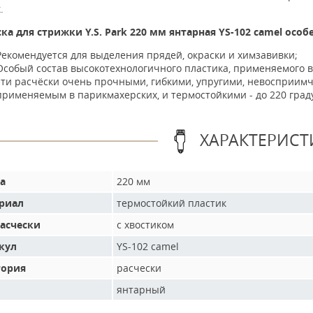
.
ка для стрижки Y.S. Park 220 мм янтарная YS-102 camel особ
Рекомендуется для выделения прядей, окраски и химзавивки;
Особый состав высокотехнологичного пластика, применяемого 
эти расчёски очень прочными, гибкими, упругими, невосприим
применяемым в парикмахерских, и термостойкими - до 220 град
ХАРАКТЕРИСТ
а
220 мм
риал
термостойкий пластик
расчески
с хвостиком
кул
YS-102 camel
гория
расчески
янтарный