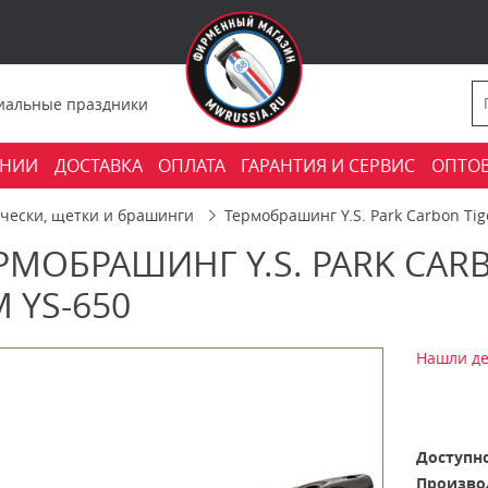
фициальные праздники
АНИИ
ДОСТАВКА
ОПЛАТА
ГАРАНТИЯ И СЕРВИС
ОПТО
счески, щетки и брашинги
Термобрашинг Y.S. Park Carbon Tig
РМОБРАШИНГ Y.S. PARK CARB
 YS-650
Нашли де
Доступно
Произво