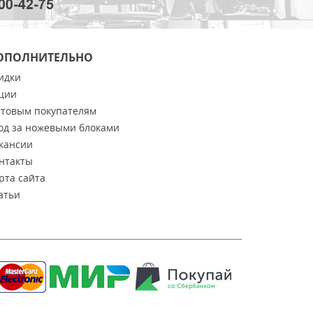
ОПОЛНИТЕЛЬНО
идки
ции
товым покупателям
од за ножевыми блоками
кансии
нтакты
рта сайта
атьи