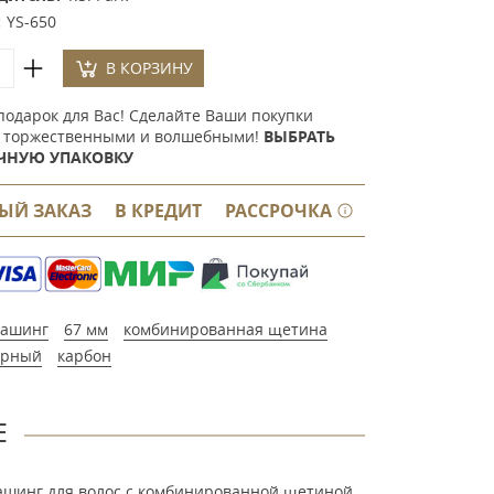
:
YS-650
В КОРЗИНУ
подарок для Вас! Сделайте Ваши покупки
 торжественными и волшебными!
ВЫБРАТЬ
ЧНУЮ УПАКОВКУ
ЫЙ ЗАКАЗ
В КРЕДИТ
РАССРОЧКА
ашинг
67 мм
комбинированная щетина
ерный
карбон
Е
брашинг для волос с комбинированной щетиной