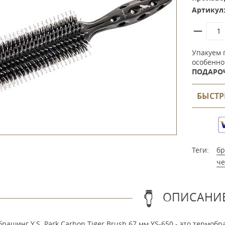
Артикул
Упакуем 
особенно
ПОДАРО
БЫСТР
Теги:
бр
ч
ОПИСАНИ
рашинг Y.S. Park Carbon Tiger Brush 67 мм YS-650 - это термо