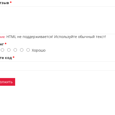
тзыв
HTML не поддерживается! Используйте обычный текст!
ие:
нг
о
Хорошо
те код
олжить