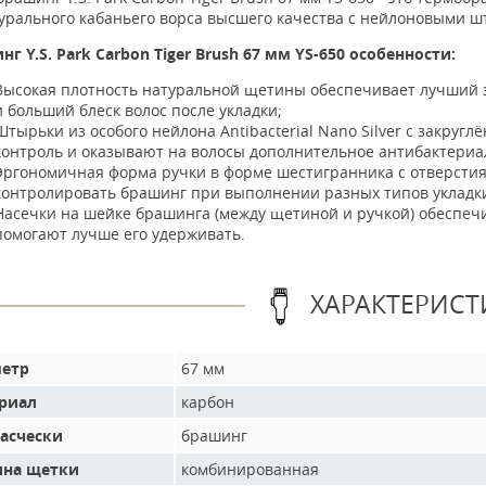
турального кабаньего ворса высшего качества с нейлоновыми 
г Y.S. Park Carbon Tiger Brush 67 мм YS-650 особенности:
Высокая плотность натуральной щетины обеспечивает лучший з
и больший блеск волос после укладки;
Штырьки из особого нейлона Antibacterial Nano Silver с закр
контроль и оказывают на волосы дополнительное антибактериа
Эргономичная форма ручки в форме шестигранника с отверстия
контролировать брашинг при выполнении разных типов укладк
Насечки на шейке брашинга (между щетиной и ручкой) обеспеч
помогают лучше его удерживать.
ХАРАКТЕРИСТ
етр
67 мм
риал
карбон
расчески
брашинг
на щетки
комбинированная