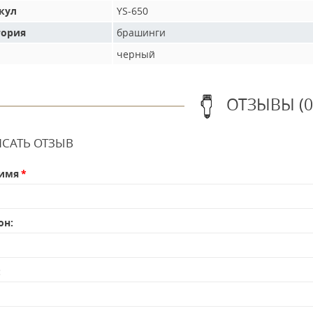
кул
YS-650
гория
брашинги
черный
ОТЗЫВЫ (0
САТЬ ОТЗЫВ
имя
он:
: