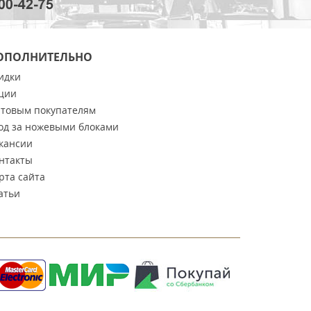
ОПОЛНИТЕЛЬНО
идки
ции
товым покупателям
од за ножевыми блоками
кансии
нтакты
рта сайта
атьи