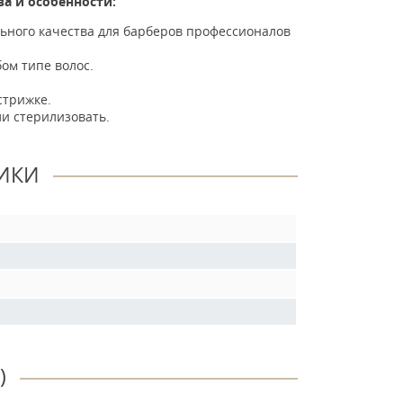
ва и особенности:
ьного качества для барберов профессионалов
ом типе волос.
стрижке.
и стерилизовать.
ИКИ
)