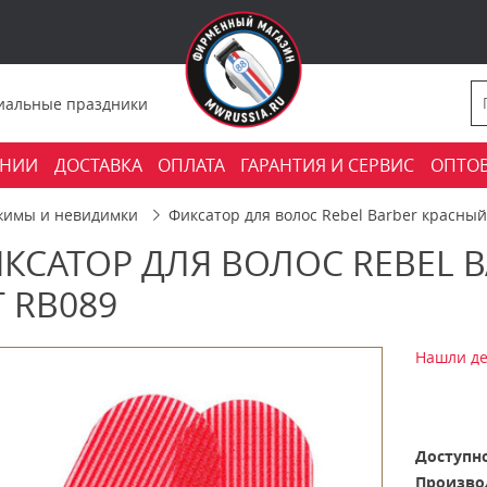
фициальные праздники
АНИИ
ДОСТАВКА
ОПЛАТА
ГАРАНТИЯ И СЕРВИС
ОПТО
жимы и невидимки
Фиксатор для волос Rebel Barber красный
КСАТОР ДЛЯ ВОЛОС REBEL B
 RB089
Нашли де
Доступно
Произво