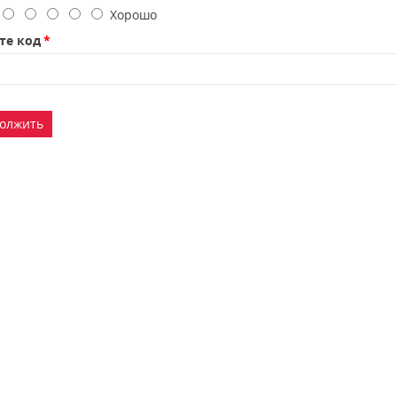
о
Хорошо
те код
олжить