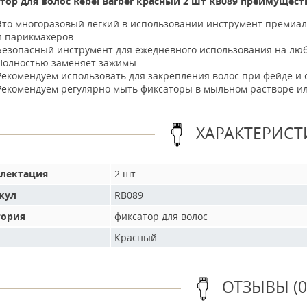
тор для волос Rebel Barber красный 2 шт RB089 преимущест
Это многоразовый легкий в использовании инструмент премиал
и парикмахеров.
Безопасный инструмент для ежедневного использования на люб
Полностью заменяет зажимы.
Рекомендуем использовать для закрепления волос при фейде и 
Рекомендуем регулярно мыть фиксаторы в мыльном растворе ил
ХАРАКТЕРИСТ
лектация
2 шт
кул
RB089
гория
фиксатор для волос
Красный
ОТЗЫВЫ (0