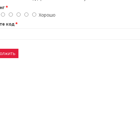
нг
о
Хорошо
те код
олжить