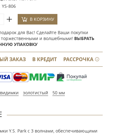
:
YS-806
В КОРЗИНУ
подарок для Вас! Сделайте Ваши покупки
 торжественными и волшебными!
ВЫБРАТЬ
ЧНУЮ УПАКОВКУ
ЫЙ ЗАКАЗ
В КРЕДИТ
РАССРОЧКА
видимки
золотистый
50 мм
Е
имки Y.S. Park c 3 волнами, обеспечивающими