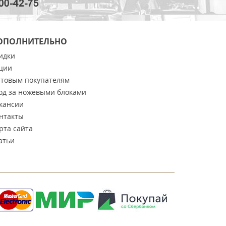
ОПОЛНИТЕЛЬНО
идки
ции
товым покупателям
од за ножевыми блоками
кансии
нтакты
рта сайта
атьи