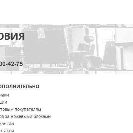
ОПОЛНИТЕЛЬНО
идки
ции
товым покупателям
од за ножевыми блоками
кансии
нтакты