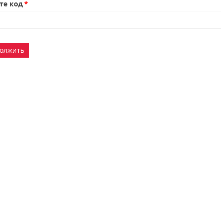
те код
олжить