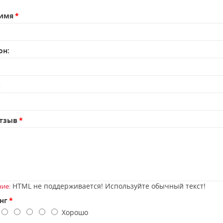
имя
он:
:
тзыв
HTML не поддерживается! Используйте обычный текст!
ие:
нг
о
Хорошо