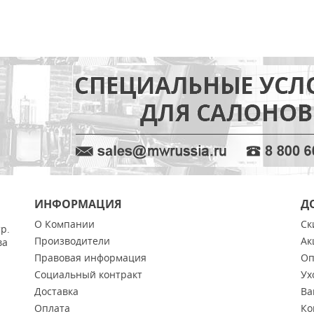
ИНФОРМАЦИЯ
Д
О Компании
Ск
тр.
Производители
Ак
ва
Правовая информация
Оп
Социальный контракт
Ух
Доставка
Ва
Оплата
Ко