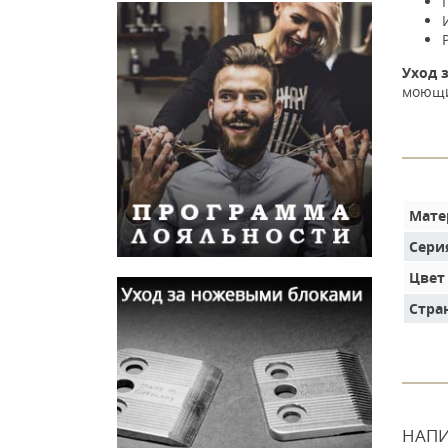
Уход 
моющих
Мате
Сери
Цвет
Стра
НАПИ