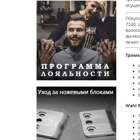
осущес
Покуп
7240. 
волос
вычес
лежит 
Тримм
Wahl 