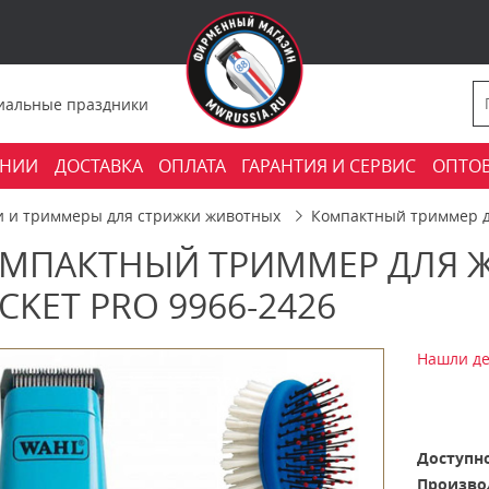
фициальные праздники
АНИИ
ДОСТАВКА
ОПЛАТА
ГАРАНТИЯ И СЕРВИС
ОПТО
 и триммеры для стрижки животных
Компактный триммер дл
МПАКТНЫЙ ТРИММЕР ДЛЯ 
CKET PRO 9966-2426
Нашли де
Доступно
Произво