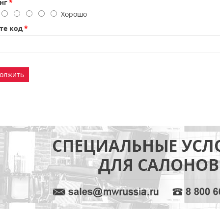
нг
о
Хорошо
те код
олжить