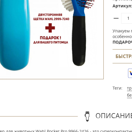
Артикул
Упакуем 
особенно
ПОДАРО
БЫСТР
Теги:
тр
бе
ОПИСАНИ
р для животных Wahl Pocket Pro 9966-2426 - это суперкомпакт