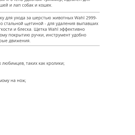
ей и лап собак и кошек.
у для ухода за шерстью животных Wahl 2999-
со стальной щетиной - для удаления выпавших
кости и блеска. Щетка Wahl эффективно
ому покрытию ручки, инструмент удобно
трые движения.
любимцев, таких как кролики;
мому на нож;