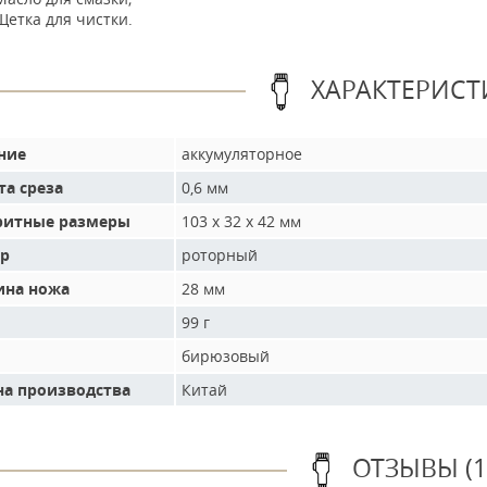
Щетка для чистки.
ХАРАКТЕРИСТ
ние
аккумуляторное
та среза
0,6 мм
ритные размеры
103 х 32 х 42 мм
р
роторный
на ножа
28 мм
99 г
бирюзовый
на производства
Китай
ОТЗЫВЫ (1