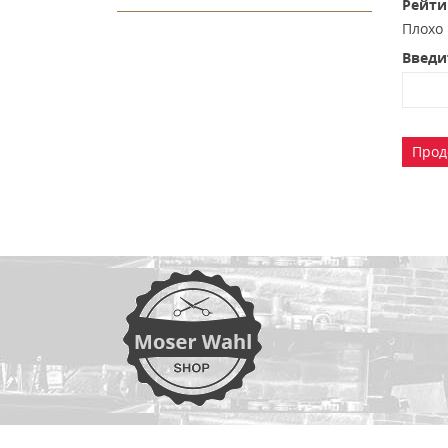
Рейти
Плох
Введи
Прод