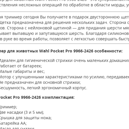
твления несложных операций по обработке в области морды, уш
ая триммер сегодня Вы получаете в подарок двустороннюю щетк
Щетка предназначена для решения нескольких задач. Сторона 
ков. Сторона с нейлоновой щетиной — для придания шерсти мяг
ывает выпавшую и запутавшуюся шерсть. Благодаря силиконов
в руке во время работы, позволяет с легкостью совершать быс
ер для животных Wahl Pocket Pro 9966-2426 особенности:
Идеален для гигиенической стрижки очень маленьких домашних 
Работает от батареек;
Малые габариты и вес;
Мотор с улучшенными характеристиками по усилию, передавае
Не предназначен для основной стрижки;
Бесшумность, легкий эргономичный корпус.
Pocket Pro 9966-2426 комплектация:
Триммер;
Две насадки (3 и 5 мм);
Крышка для защиты ножа;
Батарейка АА;
Масло для смазки;