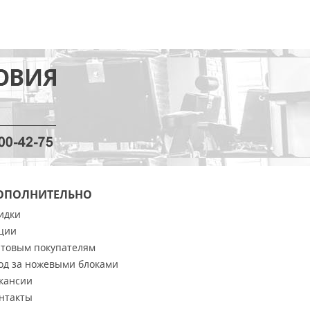
ОПОЛНИТЕЛЬНО
идки
ции
товым покупателям
од за ножевыми блоками
кансии
нтакты