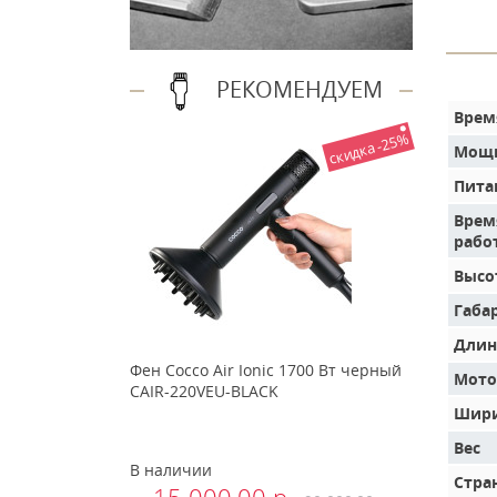
РЕКОМЕНДУЕМ
Врем
скидка -25%
Мощн
Пита
Врем
рабо
Высо
Габа
Длин
Фен Cocco Air Ionic 1700 Вт черный
Мото
CAIR-220VEU-BLACK
Шири
Вес
В наличии
Стра