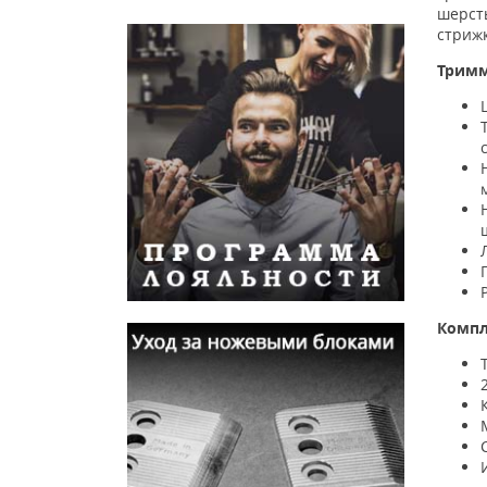
шерст
стрижк
Тримм
Компл