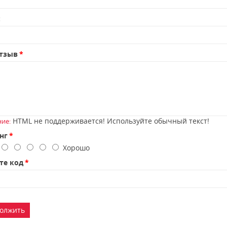
:
тзыв
HTML не поддерживается! Используйте обычный текст!
ие:
нг
о
Хорошо
те код
олжить