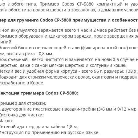
ью любого типа. Триммер Codos СР-5880 компактный и удо
и любого типа волос и шерсти в зоосалонах, в домашних услови
ер для груминга Codos CP-5880 преимущества и особенност
Li-ion аккумулятор заряжается всего 1 час и 2 часа работает без
Триммер оборудован индикатором зарядки, после завершения з
синий.
Ножевой блок из нержавеющей стали (фиксированный нож) и ке
мм, высота среза - 0,8 мм.
Нож съемный - легко чистится и заменяется на новый в случае 
шерстью, даже с самой мягкой шерстью и колтунами кошек.
Легкий вес и удобная форма корпуса - всего 96 г, размеры: 138 х 
Подходит для стрижки человеческих волос, окантовки и подрав
Разработано в Корее.
ектация триммера Codos CP-5880:
Триммер для стрижки;
2 двусторонние пластиковые насадки-гребни (3/6 мм и 9/12 мм);
Кисточка для чистки;
Масло;
Сетевой адаптер, длина кабеля 1,8 м;
Инструкция по применению на русском языке.