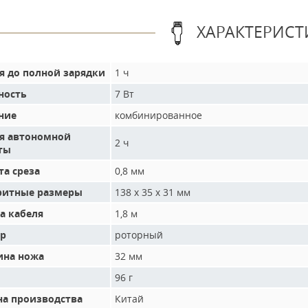
ХАРАКТЕРИСТ
я до полной зарядки
1 ч
ость
7 Вт
ние
комбинированное
я автономной
2 ч
ты
та среза
0,8 мм
ритные размеры
138 х 35 х 31 мм
а кабеля
1,8 м
р
роторный
на ножа
32 мм
96 г
на производства
Китай