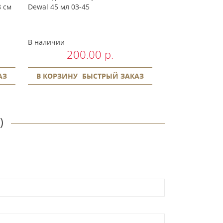
8 см
Dewal 45 мл 03-45
спрей по уходу 
стрижки волос D
В наличии
В наличии
200.00 р.
500
АЗ
В КОРЗИНУ
БЫСТРЫЙ ЗАКАЗ
В КОРЗИНУ
)