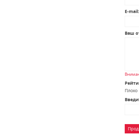
E-mail
Ваш о
Вниман
Рейти
Плох
Введи
Прод