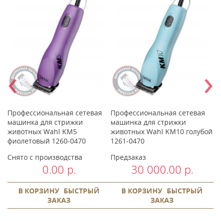
‹
›
Профессиональная сетевая
Профессиональная сетевая
П
s
машинка для стрижки
машинка для стрижки
м
животных Wahl KM5
животных Wahl KM10 голубой
ж
фиолетовый 1260-0470
1261-0470
ш
Снято с производства
Предзаказ
С
0.00 р.
30 000.00 р.
В КОРЗИНУ
БЫСТРЫЙ
В КОРЗИНУ
БЫСТРЫЙ
ЗАКАЗ
ЗАКАЗ