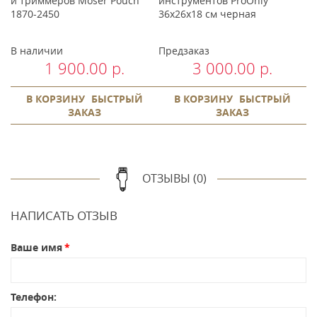
и триммеров Moser Pouch
инструментов ProOnly
м
1870-2450
36x26x18 см черная
В наличии
Предзаказ
В
1 900.00 р.
3 000.00 р.
В КОРЗИНУ
БЫСТРЫЙ
В КОРЗИНУ
БЫСТРЫЙ
ЗАКАЗ
ЗАКАЗ
ОТЗЫВЫ (0)
НАПИСАТЬ ОТЗЫВ
Ваше имя
Телефон: