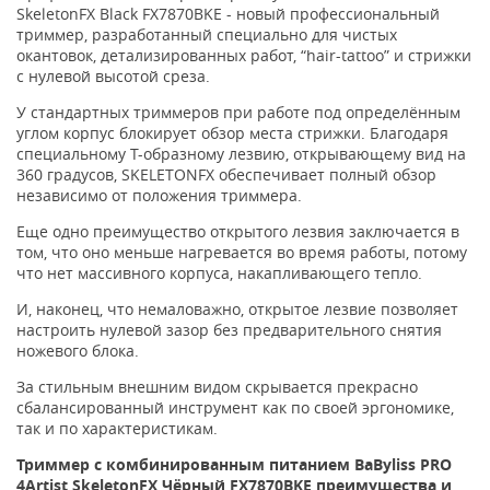
SkeletonFX Black FX7870BKE - новый профессиональный
триммер, разработанный специально для чистых
окантовок, детализированных работ, “hair-tattoo” и стрижки
с нулевой высотой среза.
У стандартных триммеров при работе под определённым
углом корпус блокирует обзор места стрижки. Благодаря
специальному T-образному лезвию, открывающему вид на
360 градусов, SKELETONFX обеспечивает полный обзор
независимо от положения триммера.
Еще одно преимущество открытого лезвия заключается в
том, что оно меньше нагревается во время работы, потому
что нет массивного корпуса, накапливающего тепло.
И, наконец, что немаловажно, открытое лезвие позволяет
настроить нулевой зазор без предварительного снятия
ножевого блока.
За стильным внешним видом скрывается прекрасно
сбалансированный инструмент как по своей эргономике,
так и по характеристикам.
Триммер с комбинированным питанием BaByliss PRO
4Artist SkeletonFX Чёрный FX7870BKE преимущества и