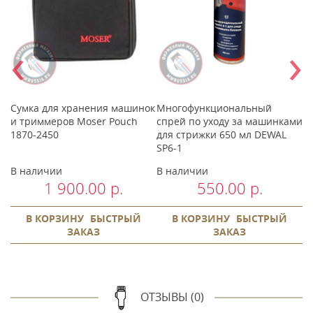
‹
›
Сумка для хранения машинок
Многофункциональный
О
и триммеров Moser Pouch
спрей по уходу за машинками
д
1870-2450
для стрижки 650 мл DEWAL
у
SP6-1
с
В наличии
В наличии
В
1 900.00 р.
550.00 р.
В КОРЗИНУ
БЫСТРЫЙ
В КОРЗИНУ
БЫСТРЫЙ
ЗАКАЗ
ЗАКАЗ
ОТЗЫВЫ (0)