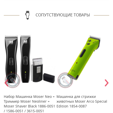
СОПУТСТВУЮЩИЕ ТОВАРЫ
‹
›
а
Набор Машинка Moser Neo +
Машинка для стрижки
П
Триммер Moser Neoliner +
животных Moser Arco Special
с
Moser Shaver Black 1886-0051
Edition 1854-0087
п
/ 1586-0051 / 3615-0051
1