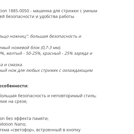
on 1885-0050 - машинка для стрижки с умным
й безопасности и удобства работы.
льцо ножниц": большая безопасность и
руемый ножевой блок (0,7-3 мм).
%, желтый - 50-25%, красный - 25% заряда и
а и смазка.
льный нож для любых стрижек с охлаждающим
особенности:
большая безопасность и неповторимый стиль;
ие на срезе;
on без эффекта памяти;
Motion Nano;
тема «светофор», встроенный в кнопку