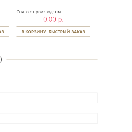
Снято с производства
Снято с произво
0.00 р.
0.
АЗ
В КОРЗИНУ
БЫСТРЫЙ ЗАКАЗ
В КОРЗИНУ
)