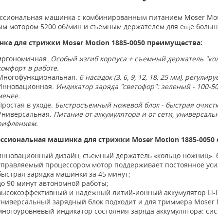
ссиональная машинка с комбинированным питанием Moser Moti
м мотором 5200 об/мин и съемным держателем для еще больше
ка для стрижки Moser Motion 1885-0050 преимущества:
Эргономичная.
Особый изгиб корпуса + съемный держатель "ко
комфорт в работе.
Многофункциональная.
6 насадок (3, 6, 9, 12, 18, 25 мм), регули
Инновационная.
Индикатор заряда "светофор": зеленый - 100-50
менее.
Простая в уходе.
Быстросъемный ножевой блок - быстрая очистк
Универсальная.
Питание от аккумулятора и от сети, универса
рифлением.
ссиональная машинка для стрижки Moser Motion 1885-0050 
инновационный дизайн, съемный держатель «кольцо ножниц»: 
управляемый процессором мотор поддерживает постоянное усил
быстрая зарядка машинки за 45 минут;
до 90 минут автономной работы;
высокоэффективный и надежный литий-ионный аккумулятор Li-I
универсальный зарядный блок подходит и для триммера Moser 
многоуровневый индикатор состояния заряда аккумулятора: сис