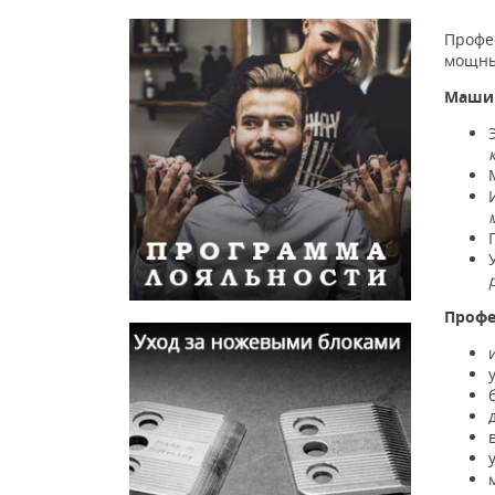
Профе
мощны
Машин
Профе