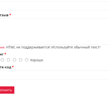
тзыв
HTML не поддерживается! Используйте обычный текст!
ие:
нг
о
Хорошо
те код
олжить