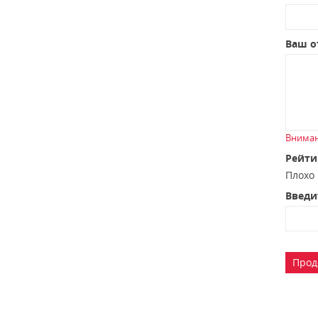
Ваш о
Вниман
Рейти
Плох
Введи
Прод