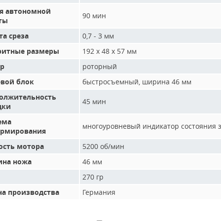
я автономной
90 мин
ты
та среза
0,7 - 3 мм
ритные размеры
192 х 48 х 57 мм
р
роторный
вой блок
быстросъемный, ширина 46 мм
олжительность
45 мин
дки
ема
многоуровневый индикатор состояния з
рмирования
ость мотора
5200 об/мин
на ножа
46 мм
270 гр
на производства
Германия