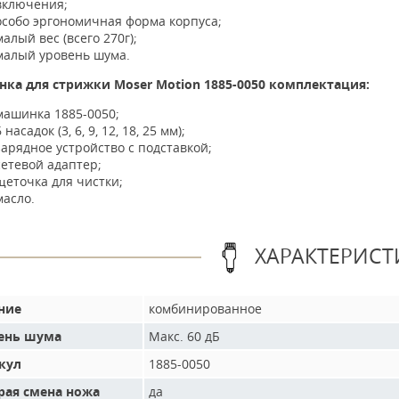
включения;
особо эргономичная форма корпуса;
малый вес (всего 270г);
малый уровень шума.
ка для стрижки Moser Motion 1885-0050 комплектация:
машинка 1885-0050;
6 насадок (3, 6, 9, 12, 18, 25 мм);
зарядное устройство с подставкой;
сетевой адаптер;
щеточка для чистки;
масло.
ХАРАКТЕРИСТ
ние
комбинированное
ень шума
Макс. 60 дБ
кул
1885-0050
рая смена ножа
да