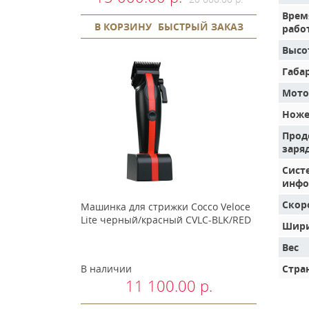
Врем
В КОРЗИНУ
БЫСТРЫЙ ЗАКАЗ
рабо
Высо
Габа
Мото
Ноже
Прод
заря
Сист
инфо
Скор
Машинка для стрижки Cocco Veloce
Lite черный/красный CVLC-BLK/RED
Шири
Вес
В наличии
Стра
11 100.00 р.