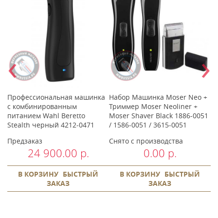
‹
›
й
Профессиональная машинка
Набор Машинка Moser Neo +
П
0-
с комбинированным
Триммер Moser Neoliner +
с
питанием Wahl Beretto
Moser Shaver Black 1886-0051
п
Stealth черный 4212-0471
/ 1586-0051 / 3615-0051
1
Предзаказ
Снято с производства
С
24 900.00 р.
0.00 р.
В КОРЗИНУ
БЫСТРЫЙ
В КОРЗИНУ
БЫСТРЫЙ
ЗАКАЗ
ЗАКАЗ