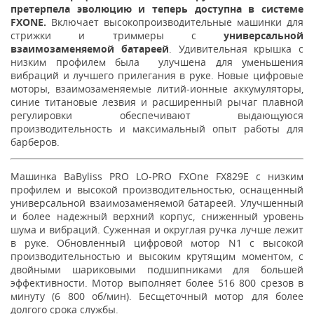
претерпела эволюцию и теперь доступна в системе
FXONE.
Включает высокопроизводительные машинки для
стрижки и триммеры с
универсальной
взаимозаменяемой батареей
. Удивительная крышка с
низким профилем была улучшена для уменьшения
вибраций и лучшего прилегания в руке. Новые цифровые
моторы, взаимозаменяемые литий-ионные аккумуляторы,
синие титановые лезвия и расширенный рычаг плавной
регулировки обеспечивают выдающуюся
производительность и максимальный опыт работы для
барберов.
Машинка BaByliss PRO LO-PRO FXOne FX829E с низким
профилем и высокой производительностью, оснащенный
универсальной взаимозаменяемой батареей. Улучшенный
и более надежный верхний корпус, сниженный уровень
шума и вибраций. Суженная и округлая ручка лучше лежит
в руке. Обновленный цифровой мотор N1 с высокой
производительностью и высоким крутящим моментом, с
двойными шариковыми подшипниками для большей
эффективности. Мотор выполняет более 516 800 срезов в
минуту (6 800 об/мин). Бесщеточный мотор для более
долгого срока службы.