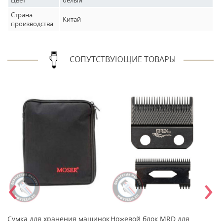
Цвет
белый
Страна
Китай
производства
СОПУТСТВУЮЩИЕ ТОВАРЫ
‹
›
Сумка для хранения машинок
Ножевой блок MRD для
Н