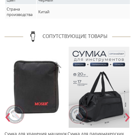
Цвет
черный
Страна
Китай
производства
СОПУТСТВУЮЩИЕ ТОВАРЫ
‹
›
Сумка для хранения машинок
Сумка для парикмахерских
М