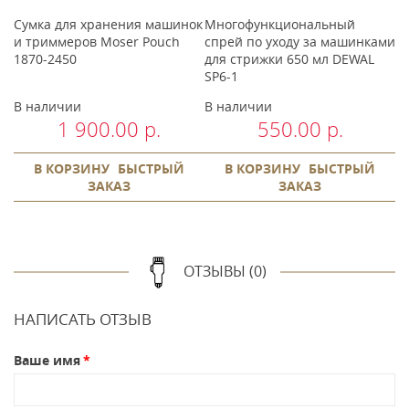
Сумка для хранения машинок
Многофункциональный
О
и триммеров Moser Pouch
спрей по уходу за машинками
д
1870-2450
для стрижки 650 мл DEWAL
у
SP6-1
с
В наличии
В наличии
В
1 900.00 р.
550.00 р.
В КОРЗИНУ
БЫСТРЫЙ
В КОРЗИНУ
БЫСТРЫЙ
ЗАКАЗ
ЗАКАЗ
ОТЗЫВЫ (0)
НАПИСАТЬ ОТЗЫВ
Ваше имя