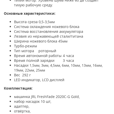
Тихий мотор. Уровень шума ниже 60 дБ создает
тихую рабочую среду.
Основные характеристики:
Высота среза 0,5-3,5мм
Система охлаждения ножевого блока
Система восстановления аккумулятора
Лезвия из нержавеющей стали/титана
Ширина ножевого блока 45мм
Турбо-режим
Тип мотора
роторный
Время автономной работы
4 часа
Время полной зарядки
3 часа
Насадки 1,5мм, 3мм, 4,5мм, 6мм, 10мм, 13мм, 16мм,
19мм, 22мм, 25мм
Вес
292 г
LED индикатор, LCD дисплей
Комплектация:
машинка JRL FreshFade 2020C-G Gold,
набор насадок 10 шт,
адаптер,
отвёртка,