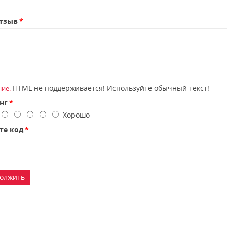
тзыв
HTML не поддерживается! Используйте обычный текст!
ие:
нг
о
Хорошо
те код
олжить