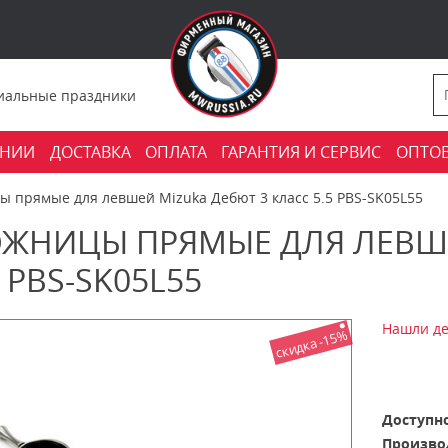
фициальные праздники
АНИИ
ДОСТАВКА
ОПЛАТА
ГАРАНТИЯ И СЕРВИС
ОПТО
 прямые для левшей Mizuka Дебют 3 класс 5.5 PBS-SK05L55
ЖНИЦЫ ПРЯМЫЕ ДЛЯ ЛЕВШЕ
5 PBS-SK05L55
Нашли де
скидка -15%
Доступно
Произво