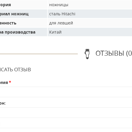
гория
ножницы
риал ножниц
сталь Hitachi
енность
для левшей
на производства
Китай
ОТЗЫВЫ (0
САТЬ ОТЗЫВ
имя
он:
: