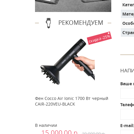
Кате
Мате
РЕКОМЕНДУЕМ
Особ
Стра
скидка -25%
НАПИ
Ваше 
Фен Cocco Air Ionic 1700 Вт черный
CAIR-220VEU-BLACK
Телеф
В наличии
E-mail
15 000.00 р.
20 000.00 р.