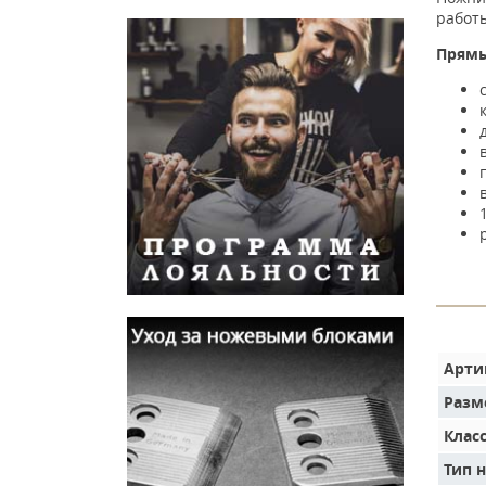
работы
Прямы
Арти
Разм
Клас
Тип 