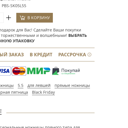
:
PBS-SK05L55
В КОРЗИНУ
подарок для Вас! Сделайте Ваши покупки
 торжественными и волшебными!
ВЫБРАТЬ
ЧНУЮ УПАКОВКУ
ЫЙ ЗАКАЗ
В КРЕДИТ
РАССРОЧКА
ожницы
5.5
для левшей
прямые ножницы
рная пятница
Black Friday
Е
ссиональные ножницы прямого типа для