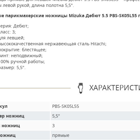
 левой рукой, длина полотна 5,5".
е парикмахерские ножницы Mizuka Дебют 5.5 PBS-SK05L55 
серия: Дебют;
класс: 3;
для левшей;
высококачественная нержавеющая сталь Hitachi;
покрытие: блестящее;
винт: неподвижный;
100% ручной работы;
размер: 5,5".
ХАРАКТЕРИСТ
кул
PBS-SK05L55
ер ножниц
5,5"
с ножниц
3
ножниц
прямые