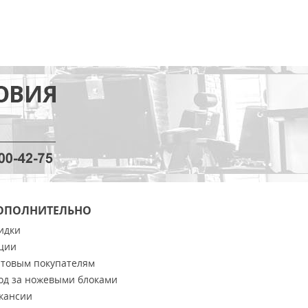
ОПОЛНИТЕЛЬНО
идки
ции
товым покупателям
од за ножевыми блоками
кансии