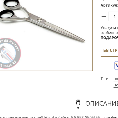
Артикул
Упакуем 
особенно
ПОДАРО
БЫСТР
Теги:
н
Чё
ОПИСАНИ
цы прямые для левшей Mizuka Дебют 5.5 PBS-SK05L55 - профе