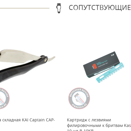
СОПУТСТВУЮЩИЕ
 складная KAI Captain CAP-
Картридж с лезвиями
филировочными к бритвам Ka
10 шт B-10KB