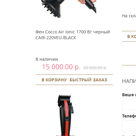
Предзаказ
На скл
0 р.
1 400.00 р.
Фен Cocco Air Ionic 1700 Вт черный
РЫЙ ЗАКАЗ
В КОРЗИНУ
БЫСТРЫЙ ЗАКАЗ
В К
CAIR-220VEU-BLACK
В наличии
15 000.00 р.
20 000.00 р.
В КОРЗИНУ
БЫСТРЫЙ ЗАКАЗ
НАПИ
Ваше 
Телеф