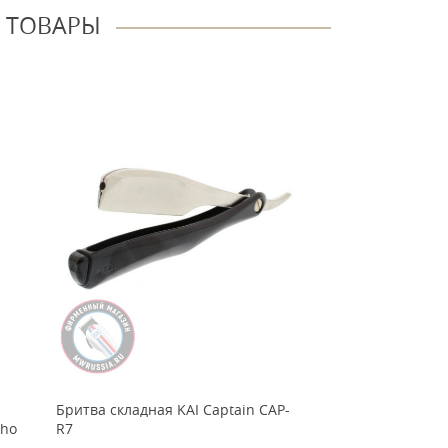
 ТОВАРЫ
Бритва складная KAI Captain CAP-
Картридж с лез
sho
R7
филировочными 
10 шт B-10KB