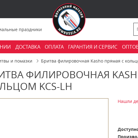
фициальные праздники
АНИИ
ДОСТАВКА
ОПЛАТА
ГАРАНТИЯ И СЕРВИС
ОПТО
итвы и помазки
Бритва филировочная Kasho прямая с кольц
ИТВА ФИЛИРОВОЧНАЯ KASH
ЛЬЦОМ KCS-LH
Нашли де
Доступно
Произво