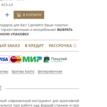
:
KCS-LH
В КОРЗИНУ
подарок для Вас! Сделайте Ваши покупки
 торжественными и волшебными!
ВЫБРАТЬ
ЧНУЮ УПАКОВКУ
ЫЙ ЗАКАЗ
В КРЕДИТ
РАССРОЧКА
итвы
бритвы kasho
филировочная
Е
льный современный инструмент для креативной
зультат при работе над формой стрижки и при