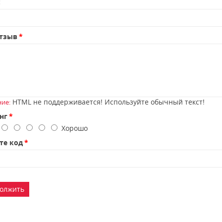
:
тзыв
HTML не поддерживается! Используйте обычный текст!
ие:
нг
о
Хорошо
те код
олжить