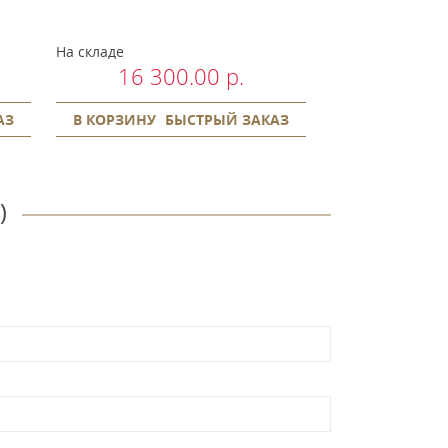
На складе
Предзаказ
16 300.00 р.
1 40
АЗ
В КОРЗИНУ
БЫСТРЫЙ ЗАКАЗ
В КОРЗИНУ
)