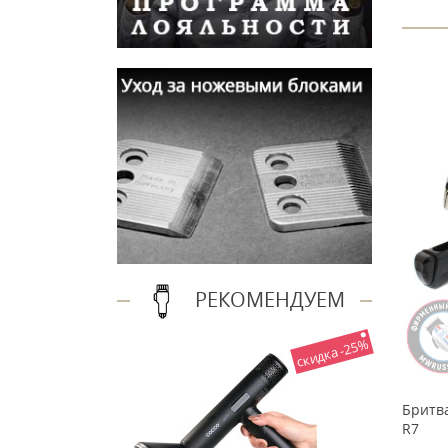
РЕКОМЕНДУЕМ
скидка -25%
Captain CAP-
Картридж с лезвиями
Бритва
филировочными к бритвам Kasho
R7
10 шт B-10KB