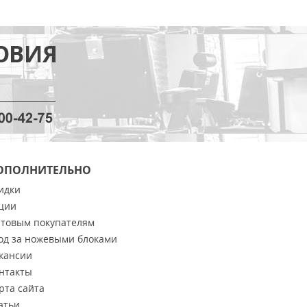
ОПОЛНИТЕЛЬНО
идки
ции
товым покупателям
од за ножевыми блоками
кансии
нтакты
рта сайта
атьи